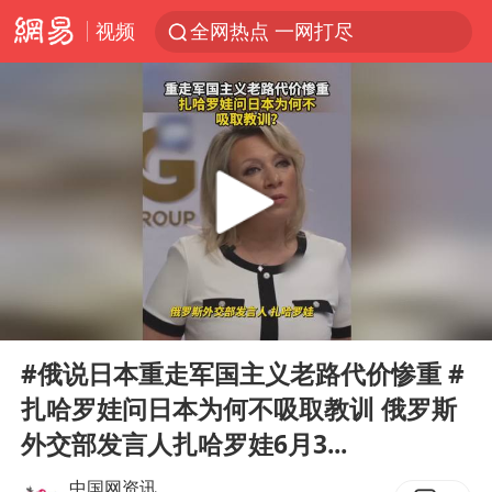
视频
全网热点 一网打尽
00:00
01:02
Play
Ent
full
#俄说日本重走军国主义老路代价惨重 #
扎哈罗娃问日本为何不吸取教训 俄罗斯
外交部发言人扎哈罗娃6月3...
中国网资讯