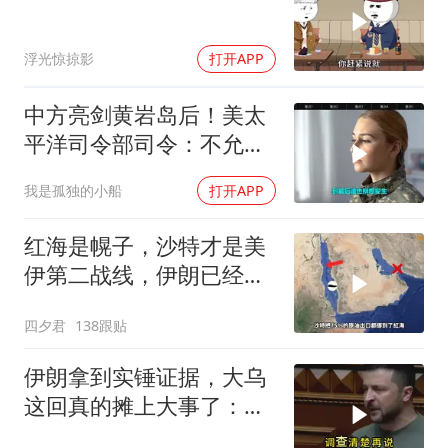
浮光惊掠影
打开APP
中方亮剑黄岩岛后！美太
平洋司令部司令：不允许
任何国家主宰印太
我是孤独的小船
打开APP
红海是幌子，沙特才是美
伊第二战线，伊朗已经输
了？
四夕君
138跟贴
伊朗拿到实锤证据，大乌
这回真的摊上大事了：私
下致电求和