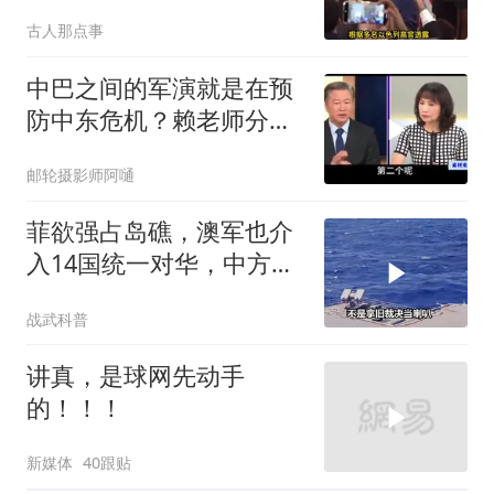
动，美军机又被击落
古人那点事
中巴之间的军演就是在预
防中东危机？赖老师分析
解放军比美军厉害
邮轮摄影师阿嗵
菲欲强占岛礁，澳军也介
入14国统一对华，中方称
呼遭篡改
战武科普
讲真，是球网先动手
的！！！
新媒体
40跟贴