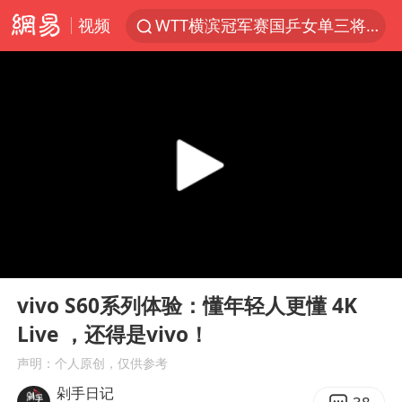
视频
WTT横滨冠军赛国乒女单三将晋级四强
浙江上海等地有大雨或暴雨
《欢迎来龙餐馆》口碑
西湖突现狂风暴雨 游客瞬间被浇透
情侣在平潭拍日出时坠崖致一死一伤
香港正式允许“拒绝抢救”
视频丨中国东方电气集团原党组副书记、董事宋致远被查
00:00
03:01
“不怕六爷挂得多 就怕六爷挂一颗”
Play
Ent
full
杭州全市有序停课
vivo S60系列体验：懂年轻人更懂 4K
Live ，还得是vivo！
直击东北超：哈尔滨vs通辽
声明：个人原创，仅供参考
香港宏福苑火灾或由烟头引起
剁手日记