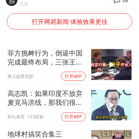
几元成本的AI广告导致千万市值蒸发
38
北京
浙江台州《告全体市民书》
打开网易新闻 体验效果更佳
酒店回应车内过夜被收150元
白海豚将正面袭击贯穿浙江
商场现钱学森巨幅海报 负责人回应
菲方挑衅行为，倒逼中国
乐享全民健身 共筑健康中国
完成最终布局，三张王牌
现身黄岩岛
雅儿姐爱追剧
打开APP
高志凯：如果印度不放弃
麦克马洪线，那我们很有
可能会兵指恒河
刺头体育
123跟贴
打开APP
地球村搞笑合集三