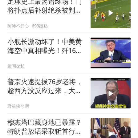
足球史上最离谱终场！门
将扑点后补射绝杀被判无
效
阿沛不开心
693跟贴
小舰长激动坏了！中美黄
海空中真相曝光！歼16狗
美军F16！解放军南海绝
聚闻探长
对武力！
普京火速提拔76岁老将，
趁西方没反应过来，大鹅
外交要动真格了
君笙拂兮啊
穆杰塔巴藏身地已暴露？
特朗普放话采取斩首行