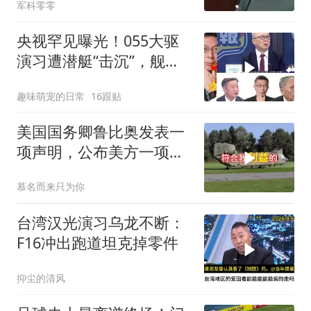
军科零零
央视罕见曝光！055大驱
演习遭潜艇“击沉”，舰长
直言：前出就是送死
趣味萌宠的日常
16跟贴
美国国务卿鲁比奥发表一
项声明，公布美方一项重
要决定
慕名而来只为你
台湾汉光演习乌龙不断：
F16冲出跑道坦克掉零件
抑尘的清风