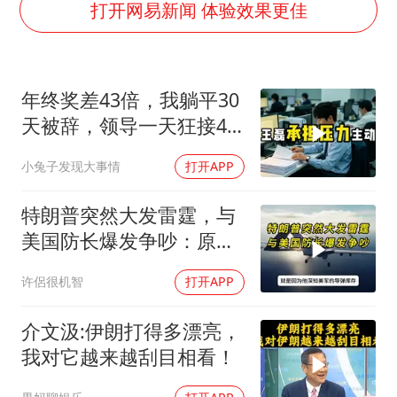
国足U17与阿森纳决赛取消 并列冠军
打开网易新闻 体验效果更佳
以军士兵把枪口对准中国记者
暑期研学游升温 在旅途中增长知识
年终奖差43倍，我躺平30
猫咪过火把节被抹成黑猫
天被辞，领导一天狂接47
BLG经理辟谣Bin离队
个退单电话
小兔子发现大事情
打开APP
曹颖儿子首次演长剧
“开学三件套”全线暴涨
特朗普突然大发雷霆，与
总书记点赞的非遗苗绣焕发新生机
美国防长爆发争吵：原来
你们都在骗我
许侶很机智
打开APP
介文汲:伊朗打得多漂亮，
我对它越来越刮目相看！