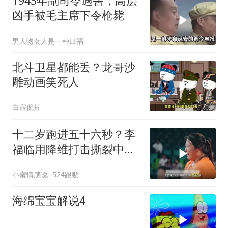
1943年副司令遇害，高层
凶手被毛主席下令枪毙
男人吻女人是一种口福
北斗卫星都能丢？龙哥沙
雕动画笑死人
白宸侃片
十二岁跑进五十六秒？李
福临用降维打击撕裂中国
田径！
小蜜情感说
524跟贴
海绵宝宝解说4