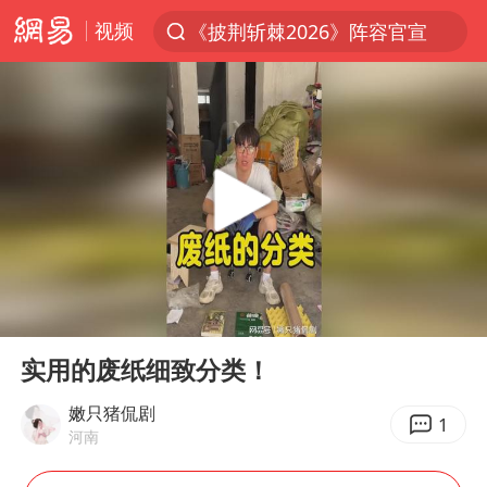
视频
《披荆斩棘2026》阵容官宣
夏日经济乘热而上 消费市场向新而行
于东来回应胖东来近25年老店年底关闭
白海豚对华东华北影响会大于巴威
浙江省甬江发生2026年第1号洪水
刘嘉玲晒与周星驰合照
独闯南太行的失联女生最后轨迹已确认
00:00
01:17
香港刷新1884年以来最高气温纪录
Play
Ent
full
央视新主播李秋莹母校发文祝贺
实用的废纸细致分类！
上门女婿出轨女邻居多年被判重婚罪
嫩只猪侃剧
1
河南
上海全力守护市民“菜篮子”