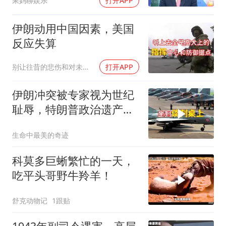
果妈聊娱乐
打开APP
伊朗动用中国因素，美国
反应失算
别让往昔的悲伤和对未来的恐惧
打开APP
伊朗冲突被专家视为世纪
耻辱，特朗普政治遗产遭
遇毁灭性打击
生命中最美的奇迹
科莫多巨蜥繁忙的一天，
吃平头哥野牛羚羊！
舒克动物记
1跟贴