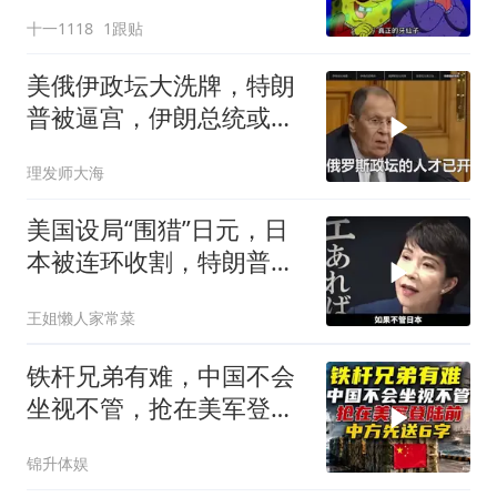
十一1118
1跟贴
美俄伊政坛大洗牌，特朗
普被逼宫，伊朗总统或下
台，普京有麻烦了
理发师大海
美国设局“围猎”日元，日
本被连环收割，特朗普金
融底牌全曝光
王姐懒人家常菜
铁杆兄弟有难，中国不会
坐视不管，抢在美军登陆
前，中方先送6字
锦升体娱