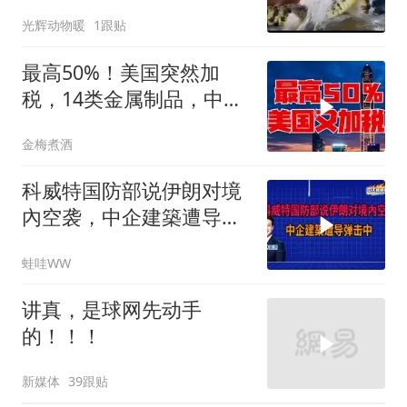
光辉动物暖
1跟贴
最高50%！美国突然加
税，14类金属制品，中国
机电首当其冲
金梅煮酒
科威特国防部说伊朗对境
內空袭，中企建築遭导弹
击中｜介文汲.谢寒冰.张
蛙哇WW
延廷｜辣晚报20260806
讲真，是球网先动手
的！！！
新媒体
39跟贴