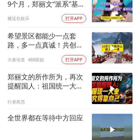
9个月，郑丽文“派系”基本
形成
糖逗在娱乐
打开APP
希望景区都能少一点套
路，多一点真诚！共创良
好旅游环境！
大秦论道
488跟贴
打开APP
郑丽文的所作所为，再次
提醒国人：祖国统一大
业，终究得靠自己！
行者风范
全世界都在等待中方回应