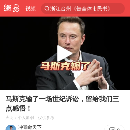
视频
浙江台州《告全体市民书》
“China Cool”火了，老外爱上中国避暑游
台风白海豚闭眼浙江上海处于危险半圆
香港宏福苑火灾或由烟头引起
云南一地村民过火把节意外灼伤16人
张本智和：零封向鹏不意外
泰国初中生饮弹自尽前开了26枪
00:00
05:08
用AI造出新病毒意味着什么
Play
Ent
full
今年第二强台风将带来多大影响
马斯克输了一场世纪诉讼，留给我们三
点感悟！
浙江最强风雨时段已锁定
声明：个人原创，仅供参考
上半年国内居民出游人次34.63亿
冲哥瞰天下