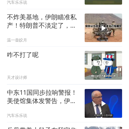
汽车乐乐说
不炸美基地，伊朗瞄准私
产！特朗普不淡定了，被
死死捏住七寸
温一壶皎月
咋不打了呢
天才设计师
中东11国同步拉响警报！
美使馆集体发警告，伊朗
导弹刚袭美军基地
汽车乐乐说