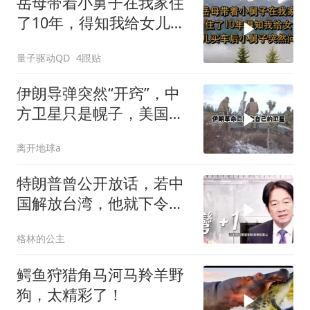
岳母带着小舅子在我家住
了10年，得知我给女儿买
车后，小舅子突
量子驱动QD
4跟贴
伊朗导弹突然“开窍”，中
方卫星只是幌子，美国真
正怕的是两件事
离开地球a
特朗普曾公开放话，若中
国解放台湾，他就下令轰
炸北京
格林的公主
鳄鱼狩猎角马河马羚羊野
狗，太精彩了！