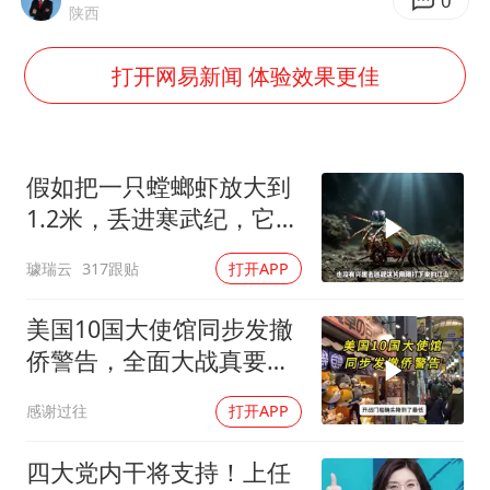
女子被狗舔脚确诊三级暴露 医生回应
0
陕西
多所幼师院校开设养老专业
打开网易新闻 体验效果更佳
泰国校园枪击事件已致8死30余伤
老人被城管撞倒后离世亲属质疑记录仪
薛之谦杭州站演唱会取消
假如把一只螳螂虾放大到
必胜客，被正式买断
1.2米，丢进寒武纪，它能
战胜当代霸主吗
四川宜宾地震网友称睡觉被摇醒
璩瑞云
317跟贴
打开APP
习近平心系体育强国建设
美国10国大使馆同步发撤
侨警告，全面大战真要来
了？
感谢过往
打开APP
四大党内干将支持！上任