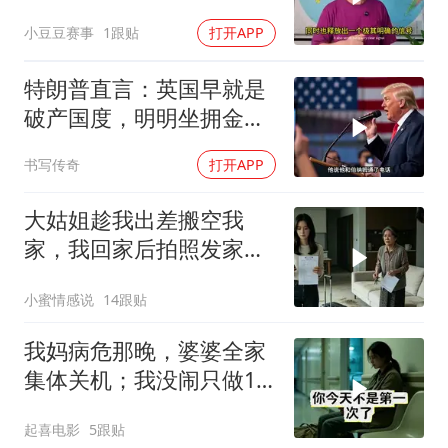
小豆豆赛事
1跟贴
打开APP
特朗普直言：英国早就是
破产国度，明明坐拥金
山，却偏偏无动于衷
书写传奇
打开APP
大姑姐趁我出差搬空我
家，我回家后拍照发家族
群里，她看到后崩溃了
小蜜情感说
14跟贴
我妈病危那晚，婆婆全家
集体关机；我没闹只做1
事，6天后她打来电话：
起喜电影
5跟贴
你是不是疯了？