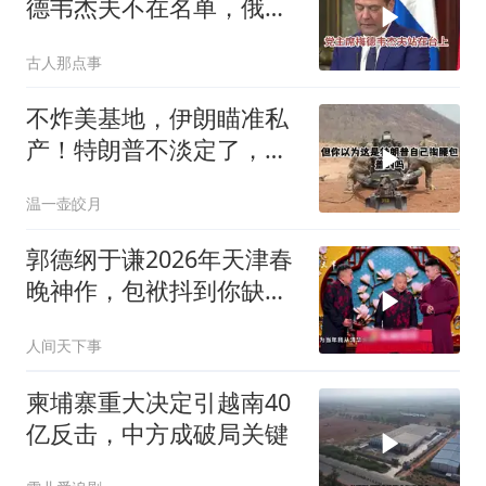
德韦杰夫不在名单，俄政
坛释放出什么信号？
古人那点事
不炸美基地，伊朗瞄准私
产！特朗普不淡定了，被
死死捏住七寸
温一壶皎月
郭德纲于谦2026年天津春
晚神作，包袱抖到你缺氧
笑到肚子疼！
人间天下事
柬埔寨重大决定引越南40
亿反击，中方成破局关键