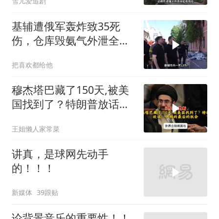
雪儿爱追剧
基辅遭俄军轰炸致35死
伤，仓库毁氨气外泄全城
警报
把喜欢都给他
穆杰塔巴藏了150天,被美
国找到了？特朗普放话：
伊朗的最后的机会
王姐懒人家常菜
讲真，是球网先动手
的！！！
新媒体
39跟贴
论背景音乐的重要性！！