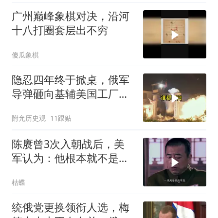
广州巅峰象棋对决，沿河
十八打圈套层出不穷
傻瓜象棋
隐忍四年终于掀桌，俄军
导弹砸向基辅美国工厂，
背后这步棋太狠了
附允历史观
11跟贴
陈赓曾3次入朝战后，美
军认为：他根本就不是来
打仗的，为什么？
枯蝶
统俄党更换领衔人选，梅