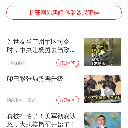
浙江台州：市民非必要不外出
福建省泉州市委书记张毅恭接受纪律审查和监察调查
打开网易新闻 体验效果更佳
“中国蔬菜之乡”最高温达41.8℃
2名小孩玩手机低头幅度近乎折叠
许世友当广州军区司令
美参院通过一项对俄能源领域制裁法案
时，中央让杨勇去当政
夯实基础开新局
委，杨勇说：我不想去
小影的娱乐
打开APP
印巴紧张局势再升级
抽象老谢
1跟贴
打开APP
真被打怕了！美军彻底认
怂，大规模撤军开始了！