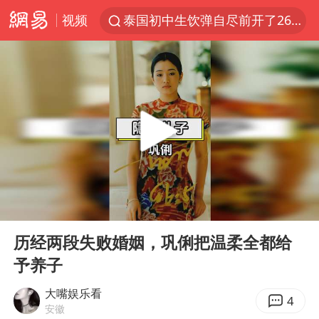
视频
泰国初中生饮弹自尽前开了26枪
河南南阳低保户为何背上40万元贷款
预计“白海豚”明晚将在浙江舟山到福建福鼎一带沿海登陆
用AI造出新病毒意味着什么
美股创4月份以来最大单周涨幅
实时追踪台风白海豚
俄黑客称掌握北约直接参与袭俄证据
00:00
00:41
中方回应美国对多晶硅加征关税
Play
Ent
full
女子被狗舔脚确诊三级暴露 医生回应
历经两段失败婚姻，巩俐把温柔全都给
予养子
光伏八巨头签署“不低于成本价”倡议
泰国校园枪击事件已致8死30余伤
大嘴娱乐看
4
安徽