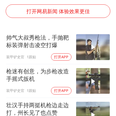
全民健身事业高质量发展
台当局重金为“台独”织“皇帝新衣”
打开网易新闻 体验效果更佳
几元成本的AI广告导致千万市值蒸发
老挝国会主席赛宋蓬逝世
帅气大叔秀枪法，手抛靶
夏日经济乘“热”而上 消费市场向“新”而行
标装弹射击凌空打爆
乐享全民健身 共筑健康中国
装甲铲史官
1跟贴
打开APP
枪迷有创意，为步枪改造
手摇式扳机
装甲铲史官
1跟贴
打开APP
壮汉手持两挺机枪边走边
打，州长见了也点赞