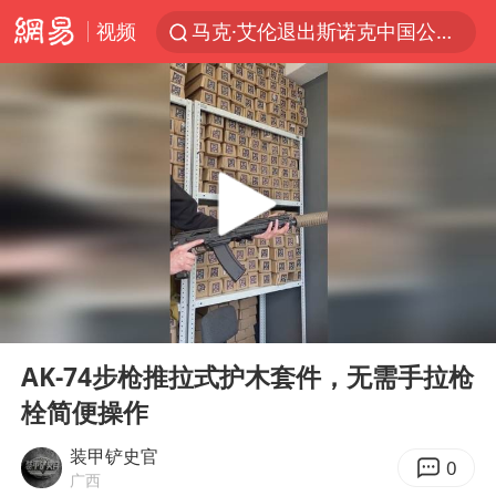
视频
马克·艾伦退出斯诺克中国公开赛
微信又有新功能，你可以“撤回”你的撤回了！
新疆优化调整景区内自驾服务费
上四休三，但降薪1000元，你接受吗？
情侣平潭拍日出坠崖1死1伤
央视新主播李秋莹孙亚鹏亮相
酒店回应车内过夜被收150元
00:00
00:29
黄金牛市回来了吗
Play
Ent
full
杭州全市有序停课
AK-74步枪推拉式护木套件，无需手拉枪
栓简便操作
商场现钱学森巨幅海报 负责人回应
36岁男演员成景区NPC后人气爆棚
装甲铲史官
0
广西