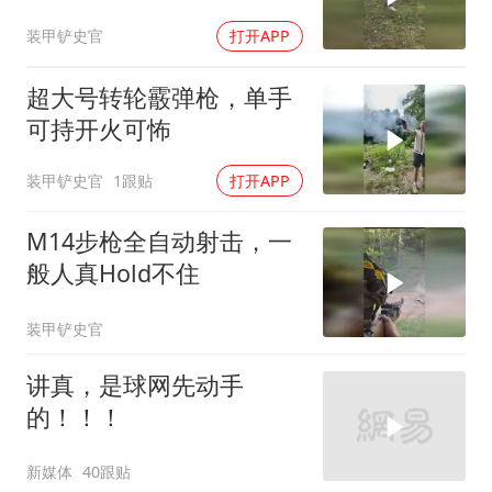
装甲铲史官
打开APP
超大号转轮霰弹枪，单手
可持开火可怖
装甲铲史官
1跟贴
打开APP
M14步枪全自动射击，一
般人真Hold不住
装甲铲史官
讲真，是球网先动手
的！！！
新媒体
40跟贴