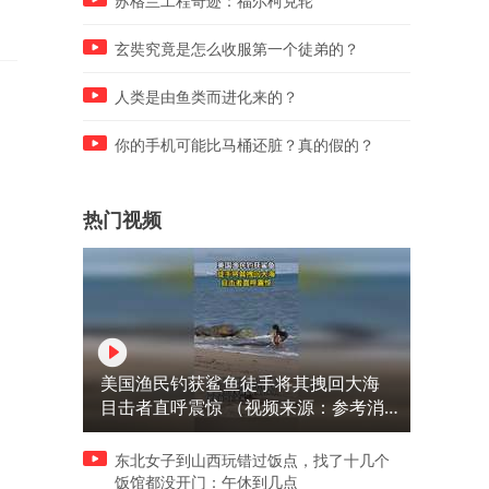
苏格兰工程奇迹：福尔柯克轮
生，名字竟也相似
金像奖
玄奘究竟是怎么收服第一个徒弟的？
人类是由鱼类而进化来的？
你的手机可能比马桶还脏？真的假的？
热门视频
美国渔民钓获鲨鱼徒手将其拽回大海
目击者直呼震惊 （视频来源：参考消
息）
东北女子到山西玩错过饭点，找了十几个
饭馆都没开门：午休到几点