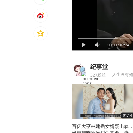
00:00
/
02:24
纪事堂
人生没有如
327粉丝
01:14
百亿大亨林建岳女婿疑出轨
当街拥吻新欢甜似初恋，妻