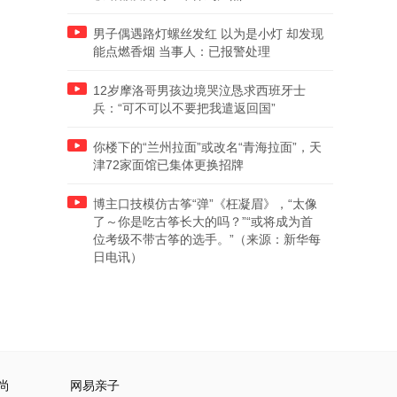
男子偶遇路灯螺丝发红 以为是小灯 却发现
能点燃香烟 当事人：已报警处理
12岁摩洛哥男孩边境哭泣恳求西班牙士
兵：“可不可以不要把我遣返回国”
你楼下的“兰州拉面”或改名“青海拉面”，天
津72家面馆已集体更换招牌
博主口技模仿古筝“弹”《枉凝眉》，“太像
了～你是吃古筝长大的吗？”“或将成为首
位考级不带古筝的选手。”（来源：新华每
日电讯）
尚
网易亲子