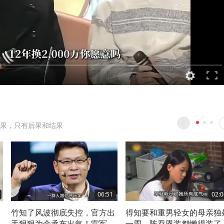
果，只有后果和结果
06:51
02:0
，
竹知了风波彻底失控，官方出
得知要和重男轻女的母亲独
子
手狠狠为余承东出气！雷军果
一周，陈乔恩装都懒得装了