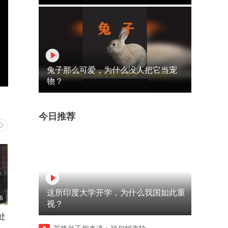
兔子那么可爱，为什么没人把它当宠
物？
今日推荐
这所印度大学开学，为什么我国如此重
6
01:00
03:32
视？
处
河南烧烤店老板撞脸张雪峰走
李小龙许诺捧红她，被骗成
红，和张雪峰同龄都是84年出
星，整容毁容后，她拿下两