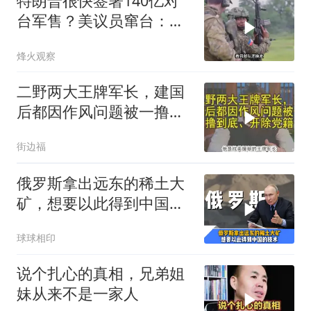
特朗普很快签署140亿对
台军售？美议员窜台：必
须以实力拒统
烽火观察
二野两大王牌军长，建国
后都因作风问题被一撸到
底、开除党籍
街边福
俄罗斯拿出远东的稀土大
矿，想要以此得到中国独
门的精炼技术
球球相印
说个扎心的真相，兄弟姐
妹从来不是一家人