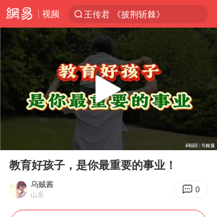
视频
王传君 《披荆斩棘》
夏日经济乘热而上 消费市场向新而行
于东来回应胖东来近25年老店年底关闭
以拒绝“和平委员会”的加沙和平计划
浙江省甬江发生2026年第1号洪水
国足U17与阿森纳决赛取消 并列冠军
独闯南太行的失联女生最后轨迹已确认
00:00
03:34
全球最大级别运输船通过长江大桥
Play
Ent
full
香港刷新1884年以来最高气温纪录
教育好孩子，是你最重要的事业！
央视新主播李秋莹母校发文祝贺
乌贼酱
0
山东
上门女婿出轨女邻居多年被判重婚罪