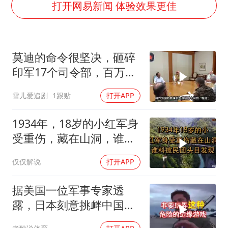
上海全力守护市民“菜篮子”
打开网易新闻 体验效果更佳
暑期研学游升温 在旅途中增长知识
猫咪过火把节被抹成黑猫
莫迪的命令很坚决，砸碎
BLG经理辟谣Bin离队
印军17个司令部，百万印
以军士兵把枪口对准中国记者
军知道要变天了
雪儿爱追剧
1跟贴
打开APP
云南一男子胃中取出180颗铁钉
曹颖儿子首次演长剧
1934年，18岁的小红军身
总书记点赞的非遗苗绣焕发新生机
受重伤，藏在山洞，谁料
被民团头目发现
仅仅解说
打开APP
据美国一位军事专家透
露，日本刻意挑衅中国，
是为了实现别的目标