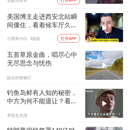
老酖说体育
打开APP
美国博主走进西安北站瞬
间僵住，看着候车厅久久
说不出话语
小黑和大白
4跟贴
打开APP
五首草原金曲，唱尽心中
无尽思念与忧伤
娱乐的硬糖吖
钓鱼岛鲜有人知的秘密，
中方为何不能退让？看完
让国人自豪
李覴在北漂