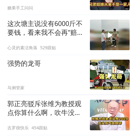
糖果手工问问
这次塘主说没有6000斤不
要钱，看来我不会再“赔
光”了呀
心灵的素洁角落
529跟贴
强势的龙哥
马俐管家
郭正亮驳斥张维为教授观
点你算什么啊，吹牛没
用！
吉罗很快乐
454跟贴