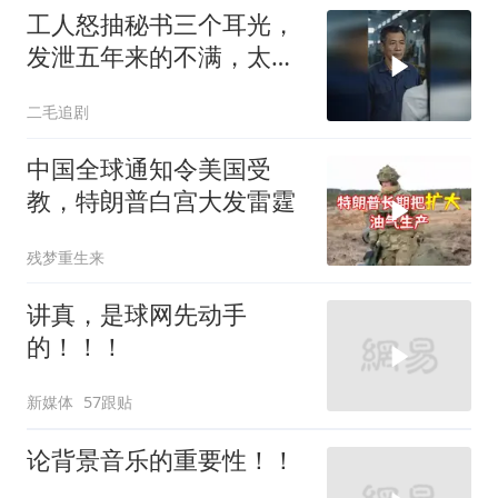
工人怒抽秘书三个耳光，
发泄五年来的不满，太解
气了！
二毛追剧
中国全球通知令美国受
教，特朗普白宫大发雷霆
残梦重生来
讲真，是球网先动手
的！！！
新媒体
57跟贴
论背景音乐的重要性！！