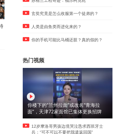
苏格兰工程奇迹：福尔柯克轮
玄奘究竟是怎么收服第一个徒弟的？
7
03:52
04:34
特
海口失窃宋代佛像疑现观复博
甲午惨败：一场被看了二十
人类是由鱼类而进化来的？
物馆铜罗汉像悄然送检
底牌的战争
你的手机可能比马桶还脏？真的假的？
热门视频
你楼下的“兰州拉面”或改名“青海拉
面”，天津72家面馆已集体更换招牌
12岁摩洛哥男孩边境哭泣恳求西班牙士
兵：“可不可以不要把我遣返回国”