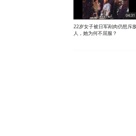
04:31
22岁女子被日军剐肉仍怒斥
人，她为何不屈服？