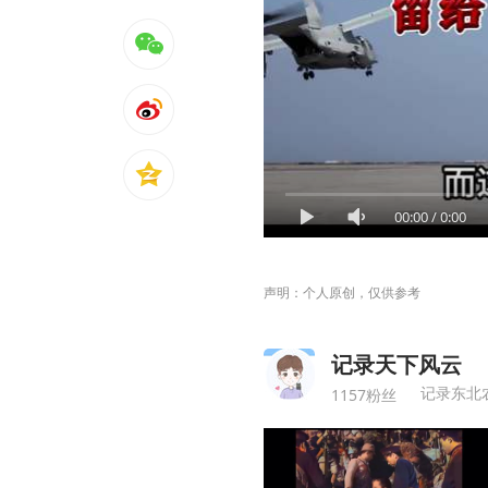
00:00
/
0:00
声明：个人原创，仅供参考
记录天下风云
记录东北
1157粉丝