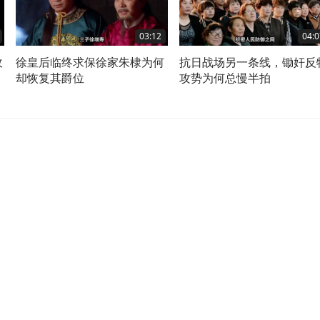
03:12
04:0
敌
徐皇后临终求保徐家朱棣为何
抗日战场另一条线，锄奸反
却恢复其爵位
攻势为何总慢半拍