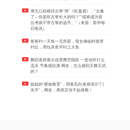
博主口技模仿古筝“弹”《枉凝眉》，“太像
了～你是吃古筝长大的吗？”“或将成为首
位考级不带古筝的选手。”（来源：新华每
日电讯）
爸爸钓一天鱼一无所获，母女俩临时接管
钓位，用玩具鱼竿钓上大鱼
舞蹈老师展示连贯腾空跳跃 一套动作行云
流水 节奏感拉满 网友：怎么做到又舞又武
的？
姐姐的“硬核教育”，用黄瓜向弟弟演示“门
夹手”，网友：果然言传不如身教！