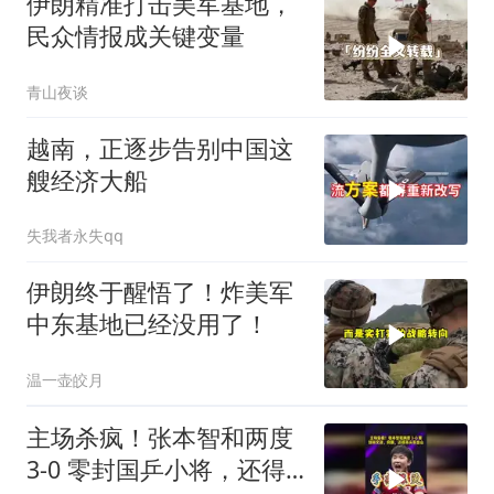
伊朗精准打击美军基地，
民众情报成关键变量
青山夜谈
越南，正逐步告别中国这
艘经济大船
失我者永失qq
伊朗终于醒悟了！炸美军
中东基地已经没用了！
温一壶皎月
主场杀疯！张本智和两度
3‑0 零封国乒小将，还得