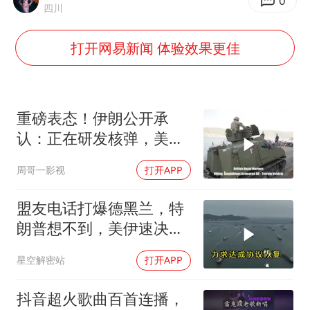
台当局重金为“台独”织“皇帝新衣”
0
四川
几元成本的AI广告导致千万市值蒸发
打开网易新闻 体验效果更佳
老挝国会主席赛宋蓬逝世
茅台部分直营店飞天茅台提价
白海豚将正面袭击贯穿浙江
重磅表态！伊朗公开承
酒店回应车内过夜被收150元
认：正在研发核弹，美以
弃核伊朗才会弃核
乐享全民健身 共筑健康中国
周哥一影视
打开APP
盟友电话打爆德黑兰，特
朗普想不到，美伊速决
战，怎么就打成了一部连
星空解密站
打开APP
续剧？
抖音超火歌曲百首连播，