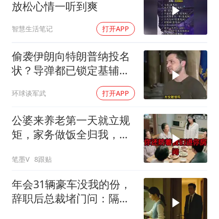
放松心情一听到爽
智慧生活笔记
打开APP
偷袭伊朗向特朗普纳投名
状？导弹都已锁定基辅才
火速道歉，泽连斯基这场
环球谈军武
打开APP
豪赌到底有多疯？
公婆来养老第一天就立规
矩，家务做饭全归我，老
公点头，我一句话令全桌
笔墨V
8跟贴
寂静
年会31辆豪车没我的份，
辞职后总裁堵门问：隔壁
楼你买的？