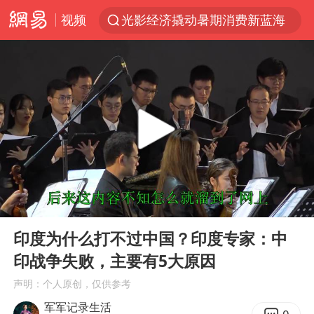
视频
光影经济撬动暑期消费新蓝海
陈思诚零点晒照为佟丽娅庆生
马克·艾伦退出斯诺克中国公开赛
郑丽文：台湾从来没有“独立”过
新疆优化调整景区内自驾服务费
情侣平潭拍日出坠崖1死1伤
酒店花洒现排泄物住客索赔遭拒
00:00
01:29
杭州全市有序停课
Play
Ent
full
上四休三，但降薪1000元，你接受吗？
印度为什么打不过中国？印度专家：中
印战争失败，主要有5大原因
36岁男演员成景区NPC后人气爆棚
声明：个人原创，仅供参考
全民健身事业高质量发展
军军记录生活