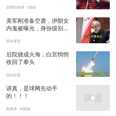
等头哥出山
篮球扫地僧
1跟贴
美军刚准备空袭，伊朗女
内鬼被曝光，身份级别很
意外
军科零零
后院烧成火海，白宫悄悄
收回了拳头
战武科普
讲真，是球网先动手
的！！！
新媒体
40跟贴