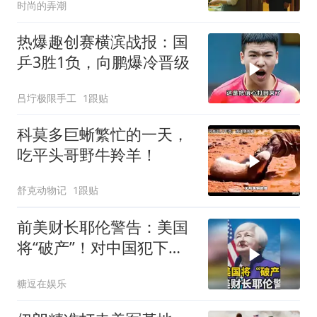
时尚的弄潮
热爆趣创赛横滨战报：国
乒3胜1负，向鹏爆冷晋级
吕坾极限手工
1跟贴
科莫多巨蜥繁忙的一天，
吃平头哥野牛羚羊！
舒克动物记
1跟贴
前美财长耶伦警告：美国
将“破产”！对中国犯下两
大错误自食恶果
糖逗在娱乐