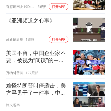
换了门锁，12天后我决意
有态度网友19Dsym
5跟贴
打开APP
离婚
《亚洲频道之心事》
吕新说影视
1跟贴
打开APP
美国不留，中国企业家不
要，被视为“间谍”的中国
留学生没有出路
万物科普菌
127跟贴
难怪特朗普叫停袭击，美
方罕见干了一件事，中方
智库预测有事发生
烽火观察