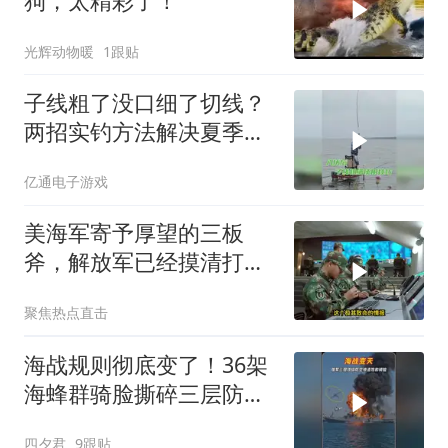
狗，太精彩了！
光辉动物暖
1跟贴
子线粗了没口细了切线？
两招实钓方法解决夏季难
题
亿通电子游戏
美海军寄予厚望的三板
斧，解放军已经摸清打
法，海空一体联手接下
聚焦热点直击
海战规则彻底变了！36架
海蜂群骑脸撕碎三层防空
体系
四夕君
9跟贴