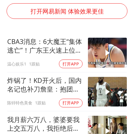
段绚竞因公牺牲 年仅44岁
打开网易新闻 体验效果更佳
日本广岛民众举行游行反对政府行径
实探山东最热的“中国蔬菜之乡”
女子开一天一夜空调后二氧化碳中毒
CBA3消息：6大魔王“集体
中方：应维护南苏丹国家稳定
逃亡”！广东王火速上位，
船舶避风项目停工 多地全力防台风
王牌锋线回归
温心娱乐1
1跟贴
打开APP
服务实体经济 财政金融打出组合拳
炸锅了！KD开火后，国内
奋进开新局 实干挑大梁
名记也补刀詹皇：抱团无
底线，最佳篮球商人
陈锌特色美食
1跟贴
打开APP
我月薪六万八，婆婆要我
上交五万八，我拒绝后她