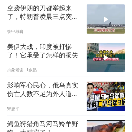
空袭伊朗的刀都举起来
了，特朗普凌晨三点突然
喊停
铁甲雄狮
美伊大战，印度被打惨
了！它承受了怎样的损失
抽象老谢
1跟贴
影响军心民心，俄乌真实
伤亡人数不足为外人道，
细思极恐
宋忠平
鳄鱼狩猎角马河马羚羊野