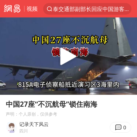
视频
泰交通部副部长回应中国游客遭歧视
夜幕落下 运动上场
台风白海豚体型变大近似13个浙江面积
以军空袭黎南部真主党
1岁宝宝碰坏纸巾盒 宝妈被索赔924元
Meta被判支付5.67亿美元
台风白海豚逼近 暴雨大暴雨来袭
00:00
06:02
“空调24小时开着更省电”不实
Play
Ent
full
公司“上四休三”但要降薪1000元
中国27座“不沉航母”锁住南海
47岁妈妈突然产女 26岁女儿：很震惊
声明：个人原创，仅供参考
记录天下风云
OpenAI为免费用户升级GPT-5.6 Luna
0
四川