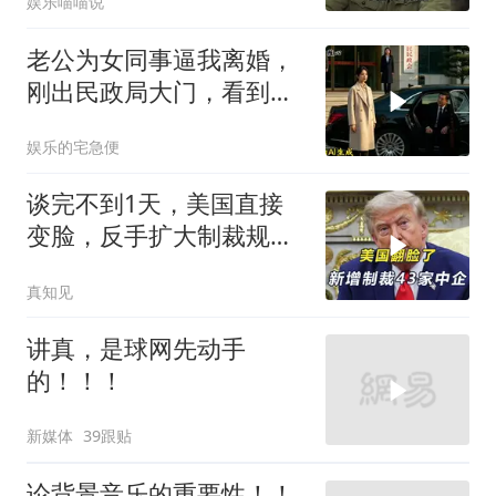
娱乐喵喵说
老公为女同事逼我离婚，
刚出民政局大门，看到我
上了省长爸爸的专车
娱乐的宅急便
谈完不到1天，美国直接
变脸，反手扩大制裁规
模，43家中企遭殃
真知见
讲真，是球网先动手
的！！！
新媒体
39跟贴
论背景音乐的重要性！！