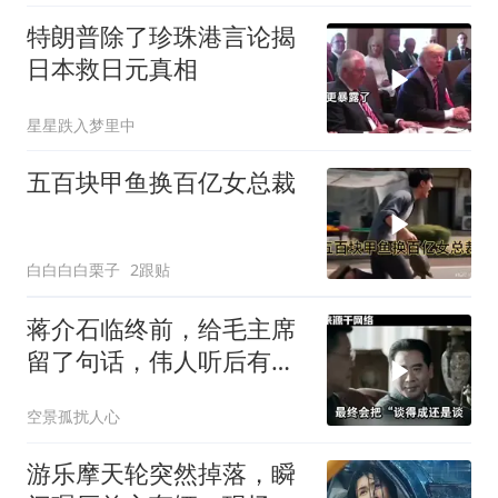
特朗普除了珍珠港言论揭
日本救日元真相
星星跌入梦里中
五百块甲鱼换百亿女总裁
白白白白栗子
2跟贴
蒋介石临终前，给毛主席
留了句话，伟人听后有什
么样的反应？
空景孤扰人心
游乐摩天轮突然掉落，瞬