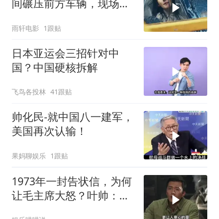
间碾压前方车辆，现场状
况惊险万分
雨轩电影
1跟贴
日本亚运会三招针对中
国？中国硬核拆解
飞鸟各投林
41跟贴
帅化民-就中国八一建军，
美国再次认输！
果妈聊娱乐
1跟贴
1973年一封告状信，为何
让毛主席大怒？叶帅：杀
一儆百！