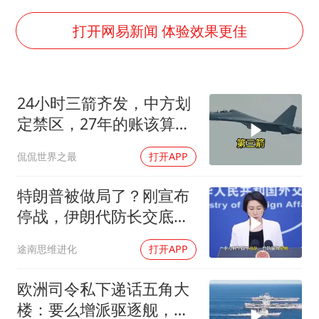
OpenAI为免费用户升级GPT-5.6 Luna
“不建议大家买深色蛋糕”
打开网易新闻 体验效果更佳
985博士后被曝在妻子孕期出轨后续
公司“上四休三”但要降薪1000元
24小时三箭齐发，中方划
男子杀人后逃进深山21年活得像野人
定禁区，27年的账该算
如何把百年大党建设得更加坚强有力？
了，强制拖船摆上台面
侃侃世界之最
打开APP
特朗普被做局了？刚宣布
停战，伊朗代防长交底，
中国预判果真应验
途南思维进化
打开APP
欧洲司令私下递话五角大
楼：要么增派驱逐舰，要