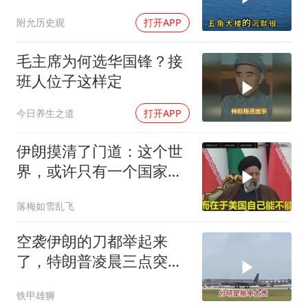
么美国和以色列只能保一
附允历史观
打开APP
个
毛主席为何选华国锋？接
班人位子这样定
今日养生之道
打开APP
伊朗摸清了门道：这个世
界，或许只有一个国家，
能够“管住”美国
落梅如雪乱飞
空袭伊朗的刀都举起来
了，特朗普凌晨三点突然
喊停
铁甲雄狮