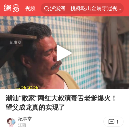
视频
泸溪河：桃酥吃出金属牙冠视频不实
美国将对多晶硅衍生品加征15%关税
四川宜宾市发生5.0级左右地震
改名后的“青海拉面”店
泰国校园枪击案死亡人数升至7人
1岁宝宝碰坏纸巾盒 宝妈被索赔924元
泰高官回应中国人在泰遭歧视：全面调查
00:00
01:20
女子开一天一夜空调后二氧化碳中毒
Play
Ent
full
97岁英国奶奶飞上天再破吉尼斯纪录
潮汕“败家”网红大叔演毒舌老爹爆火！
望父成龙真的实现了
“空调24小时开着更省电”不实
70多岁父亲独自坐车到上海看望女儿
纪事堂
1
江西