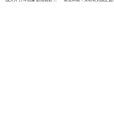
看不厌
点评比赛