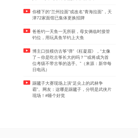
你楼下的“兰州拉面”或改名“青海拉面”，天
津72家面馆已集体更换招牌
爸爸钓一天鱼一无所获，母女俩临时接管
钓位，用玩具鱼竿钓上大鱼
博主口技模仿古筝“弹”《枉凝眉》，“太像
了～你是吃古筝长大的吗？”“或将成为首
位考级不带古筝的选手。”（来源：新华每
日电讯）
踢毽子大赛现场上演“足尖上的武林争
霸”。网友：这哪是踢毽子，分明是武侠片
现场！#睡个好觉