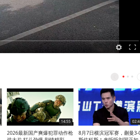
14:55
02:4
2026最新国产爽爆犯罪动作枪
8月7日横滨冠军赛，蒯曼3-
战大片 打斗劲爆 剧情精彩 百
斯佐科斯！来听听刘国正如