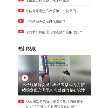
苏格兰工程奇迹：福尔柯克轮
玄奘究竟是怎么收服第一个徒弟的？
人类是由鱼类而进化来的？
你的手机可能比马桶还脏？真的假的？
热门视频
男子现场解说展示自己装修踩的坑 情
绪稳定但充满无奈 每处都有精心设计
但每处都有瑕疵 网友：一开始我没笑
但看到洗手盆我没绷住
12岁摩洛哥男孩边境哭泣恳求西班牙士
兵：“可不可以不要把我遣返回国”