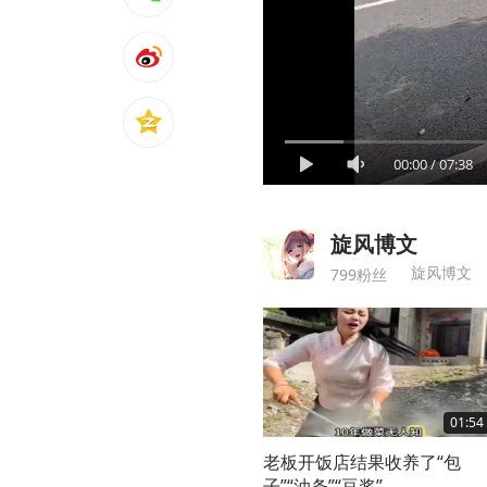
00:00
/
07:38
旋风博文
旋风博文
799粉丝
01:54
老板开饭店结果收养了“包
子”“油条”“豆浆”