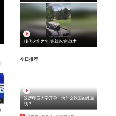
现代火炮之“打完就跑”的战术
今日推荐
这所印度大学开学，为什么我国如此重
4
03:31
04:23
视？
0
酱焖鱼头，先从嘴开始吃，香
琉球人来中国祭祖！
何
啊！