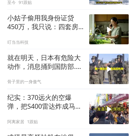
至今
91跟贴
小姑子偷用我身份证贷
450万，我只说：四套房
三辆车全款
叮当当科技
就在明天，日本有危险大
动作，消息捅到国防部.中
方先封高市后路
骨子里的一身傲气
纪实：370远火的空爆
弹，把S400雷达炸成马蜂
窝，靶标惨状让台军急眼
阿离家居
1跟贴
了