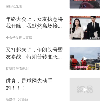
是为了实现别的目标
老酖说体育
年终大会上，女友执意将
我开除，我默然离场接手
家族企业，这下轮到她慌
小兔子发现大事情
了神
又打起来了，伊朗头号盟
友参战，特朗普转变态
度，英法德俄选边站
哎呀哎呀看电影
讲真，是球网先动手
的！！！
新媒体
57跟贴