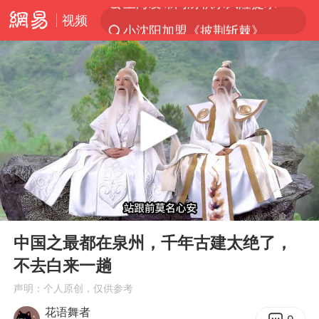
视频
小沈阳加盟《披荆斩棘》
台风“白海豚”登陆 各地各部门全力应对
白海豚雨量超越利奇马、巴威
人形机器人第一股
多地银行上调存款利率
上海地铁4条线路全线停运
白海豚路径图
00:00
05:18
宇树申购 中一签有望赚20万元
Play
Ent
full
NBA传奇教练老尼尔森去世
中国之最都在泉州，千年古建太绝了，
不去白来一趟
武汉3名城管协管员殴打摊主被刑拘
声明：个人原创，仅供参考
4.2平卫生间补漏注胶花1.55万
花语舞者