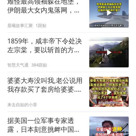
难怪最高领袖躲在地堡，
伊朗最大女内鬼落网，哈
梅内伊死得太冤了
晨曦故事汇聚
1跟贴
1859年，咸丰帝下令处决
左宗棠，要以斩首的方式
公开行刑，在那生死攸关
智慧天气通
384跟贴
的关头
婆婆大寿没叫我,老公说用
我存款买了套房给婆婆.我
说4个字他傻眼
来去自如的小章
据美国一位军事专家透
露，日本刻意挑衅中国，