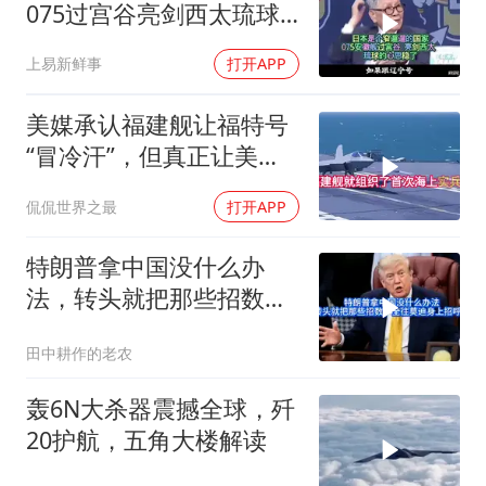
075过宫谷亮剑西太琉球
的心思稳了
上易新鲜事
打开APP
美媒承认福建舰让福特号
“冒冷汗”，但真正让美国
紧张的根本不是航母本身
侃侃世界之最
打开APP
特朗普拿中国没什么办
法，转头就把那些招数，
全往莫迪身上招呼了
田中耕作的老农
轰6N大杀器震撼全球，歼
20护航，五角大楼解读