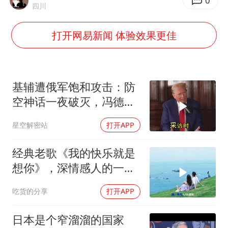
律师谈贾冰私人饭局被偷拍
0
四川
男子结婚8年3个女儿都不是亲生
打开网易新闻 体验效果更佳
面对面丨蔡磊：与渐冻症抗争 纵使不敌 也不屈服
5万小车卖不动 微型代步车集体遇冷
手机真会“偷听”我们说话吗
基辅遭俄军饱和攻击：防
梅婷12岁女儿百花奖发言
空神话一夜破灭，冯德莱
恩怒了，欧洲的钱却救不
加沙约14万栋建筑被完全摧毁
星空解密站
打开APP
了急
从科技创新看开局起步的时与势
经典老歌《我的快乐就是
想你》，深情感人的一首
老歌
吃货的分享
打开APP
日本是个窄溜溜的国家