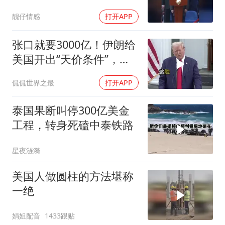
西方正用乌克兰当锤子砸
靓仔情感
打开APP
碎俄国
张口就要3000亿！伊朗给
美国开出“天价条件”，特
朗普这回真被拿捏了？
侃侃世界之最
打开APP
泰国果断叫停300亿美金
工程，转身死磕中泰铁路
星夜涟漪
美国人做圆柱的方法堪称
一绝
娟姐配音
1433跟贴