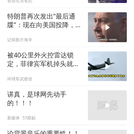
智慧生活笔记
特朗普再次发出“最后通
牒”：现在向美国投降，是
伊朗最后的机会
记得那片海辛
被40公里外火控雷达锁
定，菲律宾军机掉头就
跑，欧盟1500万也救不了
环球军武密语
场
讲真，是球网先动手
的！！！
新媒体
57跟贴
论背景音乐的重要性！！