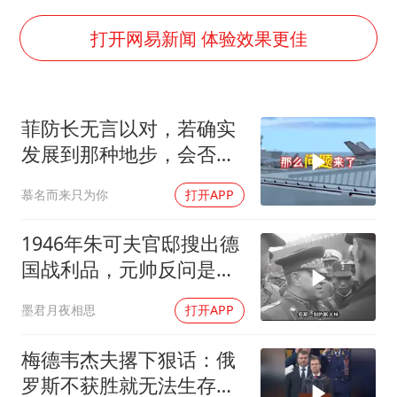
以军士兵把枪口对准中国记者
暑期研学游升温 在旅途中增长知识
打开网易新闻 体验效果更佳
猫咪过火把节被抹成黑猫
BLG经理辟谣Bin离队
菲防长无言以对，若确实
曹颖儿子首次演长剧
发展到那种地步，会否上
“开学三件套”全线暴涨
前线
慕名而来只为你
打开APP
总书记点赞的非遗苗绣焕发新生机
1946年朱可夫官邸搜出德
国战利品，元帅反问是否
需辞职
墨君月夜相思
打开APP
梅德韦杰夫撂下狠话：俄
罗斯不获胜就无法生存，