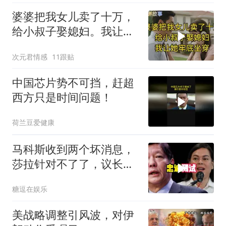
婆婆把我女儿卖了十万，
给小叔子娶媳妇。我让她
牢底坐穿！
次元君情感
11跟贴
中国芯片势不可挡，赶超
西方只是时间问题！
荷兰豆爱健康
马科斯收到两个坏消息，
莎拉针对不了了，议长反
水，防长被硬刚！
糖逗在娱乐
美战略调整引风波，对伊