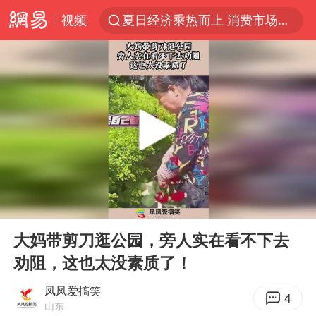
视频
夏日经济乘热而上 消费市场向新而行
哈马斯称坚持加沙停火协议路线图
浙江省甬江发生2026年第1号洪水
白海豚对华东华北影响会大于巴威
央视新主播李秋莹母校发文祝贺
独闯南太行的失联女生最后轨迹已确认
上门女婿出轨女邻居多年被判重婚罪
00:00
00:15
国足U17与阿森纳决赛取消 并列冠军
Play
Ent
full
浙江近300条预警生效中 今夜大部暴雨
大妈带剪刀逛公园，旁人实在看不下去
劝阻，这也太没素质了！
香港刷新1884年以来最高气温纪录
上海全力守护市民“菜篮子”
凤凤爱搞笑
4
山东