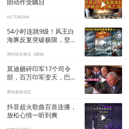
朗动作受瞩目
NCTDREAM
54小时连跳9级！风王白
海豚反复突破极限，登陆
中日韩哪国？
黑科技在身边
6跟贴
莫迪砸碎印军17个司令
部，百万印军变天，巴铁
同一时间动手了
聚焦最新动态
抖音超火歌曲百首连播，
放松心情一听到爽