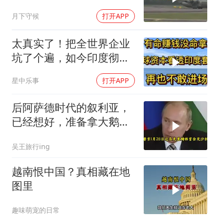
月下守候
打开APP
太真实了！把全世界企业
坑了个遍，如今印度彻底
无人问津
星中乐事
打开APP
后阿萨德时代的叙利亚，
已经想好，准备拿大鹅石
油叩响西方大门
吴王旅行ing
越南恨中国？真相藏在地
图里
趣味萌宠的日常