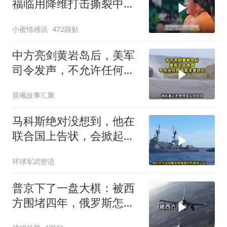
福临用降维打击撕裂中国
田径！
小蜜情感说
472跟贴
中方亮剑黄岩岛后，美军
司令发声，不允许任何国
家主宰印太
晨曦故事汇聚
马科斯绝对没想到，他在
联合国上告状，会掀起中
方的4重反制
环球军武密语
普京下了一盘大棋：被西
方围堵四年，俄罗斯怎么
反倒打出了国运翻盘？