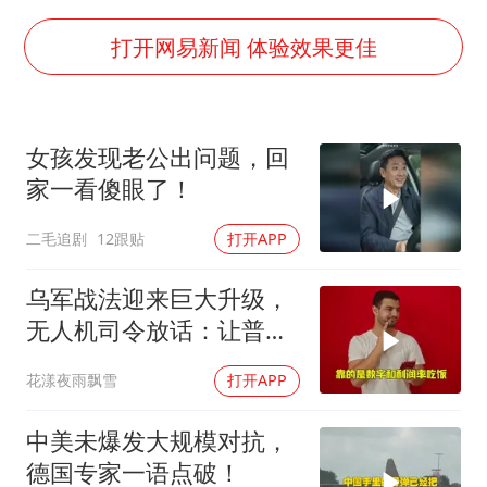
泰国初中生饮弹自尽前开了26枪
36岁男演员成景区NPC后人气爆棚
打开网易新闻 体验效果更佳
全民健身事业高质量发展
台当局重金为“台独”织“皇帝新衣”
女孩发现老公出问题，回
几元成本的AI广告导致千万市值蒸发
家一看傻眼了！
乐享全民健身 共筑健康中国
二毛追剧
12跟贴
打开APP
乌军战法迎来巨大升级，
无人机司令放话：让普京
看看，谁才是赢家
花漾夜雨飘雪
打开APP
中美未爆发大规模对抗，
德国专家一语点破！