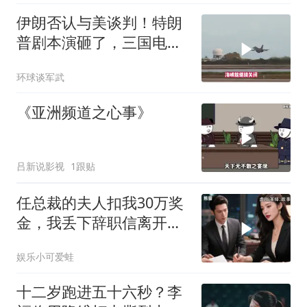
伊朗否认与美谈判！特朗
普剧本演砸了，三国电话
打爆德黑兰表忠心
环球谈军武
《亚洲频道之心事》
吕新说影视
1跟贴
任总裁的夫人扣我30万奖
金，我丢下辞职信离开，
当晚她慌忙问：甲方只和
娱乐小可爱蛙
你签约
十二岁跑进五十六秒？李