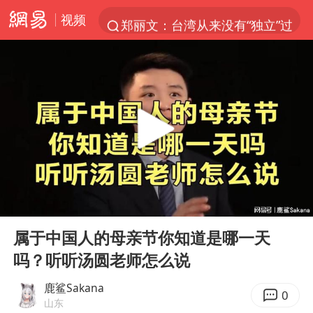
视频
郑丽文：台湾从来没有“独立”过
新疆优化调整景区内自驾服务费
茅台部分直营店飞天茅台提价
白海豚将正面袭击贯穿浙江
情侣平潭拍日出坠崖1死1伤
酒店回应车内过夜被收150元
黄金牛市回来了吗
00:00
03:35
酒店花洒现排泄物住客索赔遭拒
Play
Ent
full
杭州全市有序停课
属于中国人的母亲节你知道是哪一天
吗？听听汤圆老师怎么说
夏日经济乘“热”而上 消费市场向“新”而行
上四休三，但降薪1000元，你接受吗？
鹿鲨Sakana
0
山东