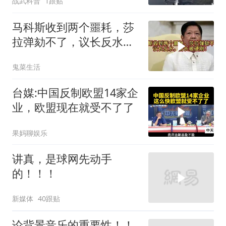
战武科普
1跟贴
马科斯收到两个噩耗，莎
拉弹劾不了，议长反水，
防长被硬刚！
鬼菜生活
台媒:中国反制欧盟14家企
业，欧盟现在就受不了了
果妈聊娱乐
讲真，是球网先动手
的！！！
新媒体
40跟贴
论背景音乐的重要性！！