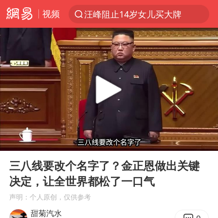
视频
汪峰阻止14岁女儿买大牌
夜幕落下 运动上场
四川宜宾市高县发生4.9级地震
佛山通报笔试前13被淘汰后5名进体检
97岁英国奶奶飞上天再破吉尼斯纪录
27岁女子组织卖淫集团被悬赏通缉
泰国校园枪击案死亡人数升至7人
00:00
03:55
泸溪河：桃酥吃出金属牙冠视频不实
Play
Ent
full
美国将对多晶硅衍生品加征15%关税
三八线要改个名字了？金正恩做出关键
决定，让全世界都松了一口气
改名后的“青海拉面”店
声明：个人原创，仅供参考
女子开一天一夜空调后二氧化碳中毒
甜菊汽水