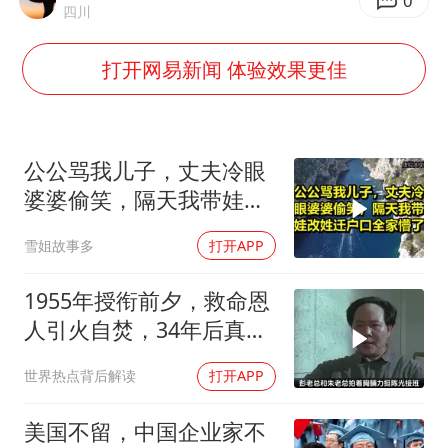
泰高官回应中国人在泰遭歧视：全面调查
0
四川
河南某医院2.33亿工程串标案细节披露
打开网易新闻 体验效果更佳
公司“上四休三”但要降薪1000元
台风灿鸿未来对中国无影响
美媒称美国想用战术核武器对抗中俄
公公骂我儿子，丈夫冷眼
985博士后被曝在妻子孕期出轨后续
婆婆偷笑，隔天我带娃改
姓迁户口全家懵了！
“空调24小时开着更省电”不实
雪姐故事多
打开APP
如何把百年大党建设得更加坚强有力？
1955年授衔前夕，救命恩
人引火自焚，34年后真相
大白
世界热点背后解读
打开APP
美国不留，中国企业家不