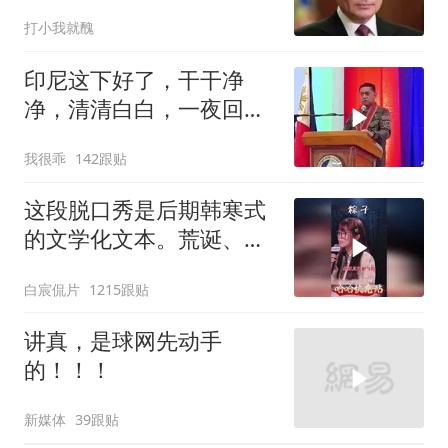
打小我就醜
印尼这下好了，干干净
净，清清白白，一夜回到
了从前（3） (2)
我很乖
142跟贴
这段脱口秀是后期韩寒式
的文学化文本。荒诞、激
愤又温暖
白宸侃片
1215跟贴
讲真，是球网先动手
的！！！
新媒体
39跟贴