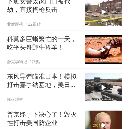
下班女警太家门口被抢
劫，直接掏枪反击
业健影视
122跟贴
科莫多巨蜥繁忙的一天，
吃平头哥野牛羚羊！
舒克动物记
1跟贴
东风导弹瞄准日本！模拟
打击嘉手纳基地，美日敢
动武就挨打？
烽火观察
普京终于下决心了！毁灭
性打击美国防企业