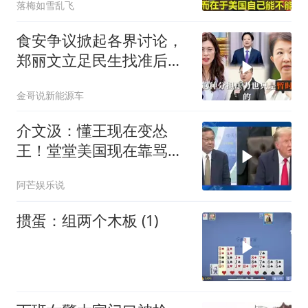
落梅如雪乱飞
食安争议掀起各界讨论，
郑丽文立足民生找准后续
行动方向
金哥说新能源车
介文汲：懂王现在变怂
王！堂堂美国现在靠骂人
赢的美伊战争
阿芒娱乐说
掼蛋：组两个木板 (1)