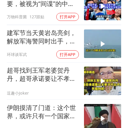
要，被视为“间谍”的中国
留学生没有出路
万物科普菌
127跟贴
打开APP
建军节当天黄岩岛亮剑，
解放军海警同时出手，菲
律宾的挑衅该收场了
环球谈军武
打开APP
超哥找到王军老婆贺丹
丹，超哥承诺要让不孝子
付出代价，死磕到底
逗趣小Joker
伊朗摸清了门道：这个世
界，或许只有一个国家，
能够“管住”美国