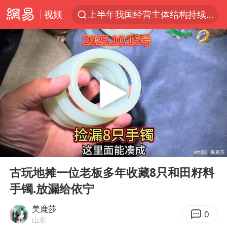
视频
上半年我国经营主体结构持续优化
上海暴雨红色预警
上海：5号线16号线浦江线全线停运
《披荆斩棘2026》阵容官宣
白海豚北上或致京津冀暴雨
国足U17与阿森纳决赛取消 并列冠军
上海有出现龙卷潜势
00:00
02:15
王艺迪无缘横滨赛决赛
Play
Ent
full
上门女婿出轨女邻居多年被判重婚罪
古玩地摊一位老板多年收藏8只和田籽料
手镯.放漏给依宁
女子发现前夫婚内与第三者育子
王艺迪2-4不敌张本美和止步4强
美鹿莎
0
山东