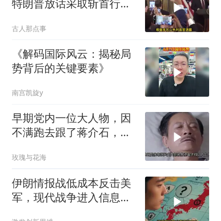
特朗普放话采取斩首行
动，美军机又被击落
古人那点事
《解码国际风云：揭秘局
势背后的关键要素》
南宫凯旋y
早期党内一位大人物，因
不满跑去跟了蒋介石，不
料晚年竟悲惨死
玫瑰与花海
伊朗情报战低成本反击美
军，现代战争进入信息战
新阶段