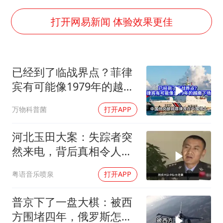
以军士兵把枪口对准中国记者
泰国：高度重视中国游客旅游体验
打开网易新闻 体验效果更佳
2025年小学教师减少13.19万
上海大部迎大暴雨
已经到了临战界点？菲律
《龙餐馆》 冲奖
宾有可能像1979年的越南
笔试第一被劝弃考涉事副校长被撤职
下场吗？
万物科普菌
打开APP
奋力开创中国式现代化建设新局面
河北玉田大案：失踪者突
然来电，背后真相令人震
惊
粤语音乐喷泉
打开APP
普京下了一盘大棋：被西
方围堵四年，俄罗斯怎么