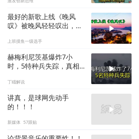
激发创新思维
最好的新歌上线《晚风
叹》被晚风轻轻叹出，散
在无人荒野
上班摸鱼一级选手
赫梅利尼茨基爆炸7小
时，5特种兵失踪，真相
远超想象
丁睋解说
讲真，是球网先动手
的！！！
新媒体
57跟贴
论背景音乐的重要性！！