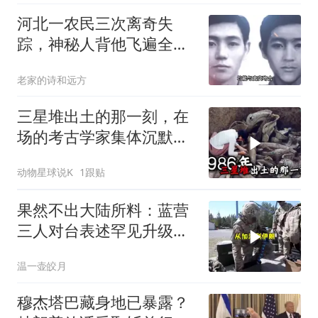
河北一农民三次离奇失
踪，神秘人背他飞遍全中
国，幕后真相是什么
老家的诗和远方
三星堆出土的那一刻，在
场的考古学家集体沉默
了，颠覆所有人的认知
动物星球说K
1跟贴
果然不出大陆所料：蓝营
三人对台表述罕见升级，
郑丽文这次赌对了
温一壶皎月
穆杰塔巴藏身地已暴露？