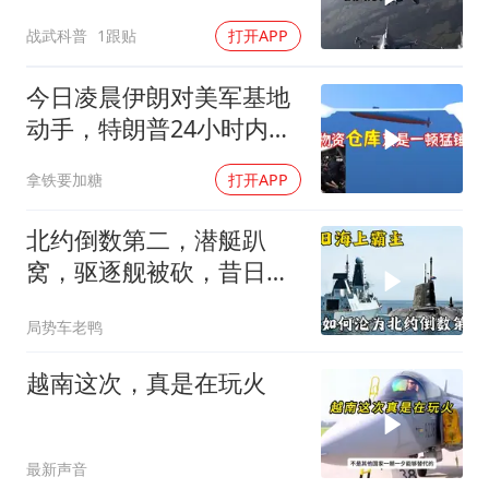
反倒打出了国运翻盘？
战武科普
1跟贴
打开APP
今日凌晨伊朗对美军基地
动手，特朗普24小时内服
软
拿铁要加糖
打开APP
北约倒数第二，潜艇趴
窝，驱逐舰被砍，昔日的
皇家海军怎么了？
局势车老鸭
越南这次，真是在玩火
最新声音