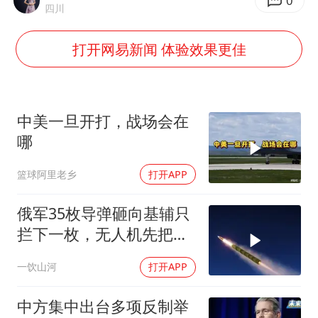
7月CPI同比上涨0.5% 经济内生增长动力持续增强
0
四川
部分银行上调存款利率
打开网易新闻 体验效果更佳
白海豚突然大拐弯 走出罕见路线
中央气象台继续发布暴雨橙警
朱一龙的鼻子怎么了
中美一旦开打，战场会在
成都多趟列车临时停运
哪
货车高速制动失灵 交警护航化险为夷
篮球阿里老乡
打开APP
下党之路
俄军35枚导弹砸向基辅只
拦下一枚，无人机先把爱
国者耗干了，泽连斯基的
一饮山河
打开APP
秋天反攻成了笑话
中方集中出台多项反制举