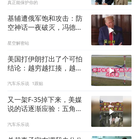
真正能保护你的
基辅遭俄军饱和攻击：防
空神话一夜破灭，冯德莱
恩怒了，欧洲的钱却救不
星空解密站
了急
美国打伊朗打出了个可怕
结论：越穷越扛揍，越富
越怕死！
汽车乐乐说
1跟贴
又一架F-35掉下来，美媒
说的话逐渐应验：五角大
楼要亏大了
汽车乐乐说