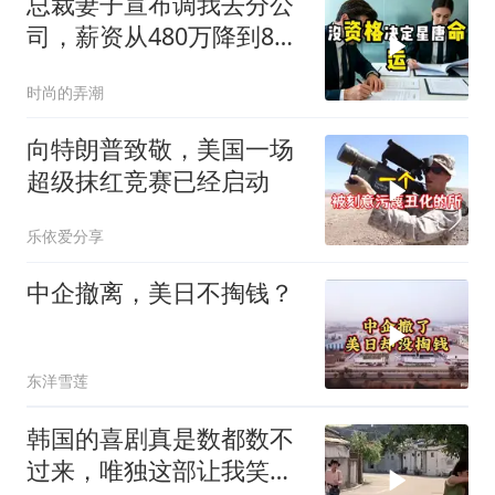
总裁妻子宣布调我去分公
司，薪资从480万降到8
万，我递交辞呈
时尚的弄潮
向特朗普致敬，美国一场
超级抹红竞赛已经启动
乐依爱分享
中企撤离，美日不掏钱？
东洋雪莲
韩国的喜剧真是数都数不
过来，唯独这部让我笑到