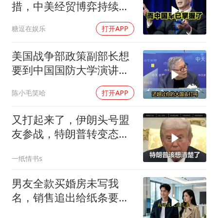
措，中美经贸博弈持续升
级
糖逗在娱乐
打开APP
美国战争部政策副部长想
要到中国国防大学演讲？
中国已读不回？
陈小毛笑哈
打开APP
又打起来了，伊朗头号盟
友参战，特朗普转变态
度，英法德俄选边站
一纸情书s
男友全款买婚房未写我
名，销售追出给纸条要电
话