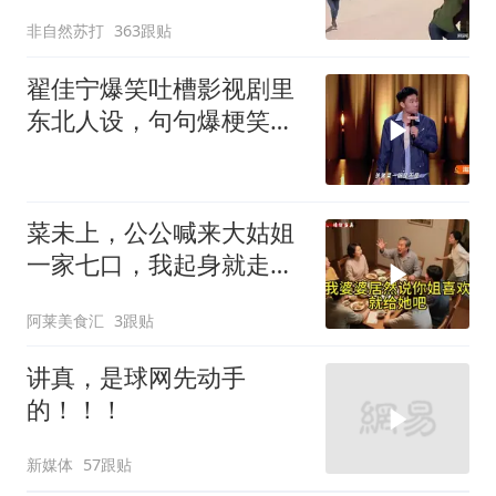
流眼泪，太搞笑了
非自然苏打
363跟贴
翟佳宁爆笑吐槽影视剧里
东北人设，句句爆梗笑点
密集，这段建
菜未上，公公喊来大姑姐
一家七口，我起身就走，
他怒喊：一万三谁付？
阿莱美食汇
3跟贴
讲真，是球网先动手
的！！！
新媒体
57跟贴