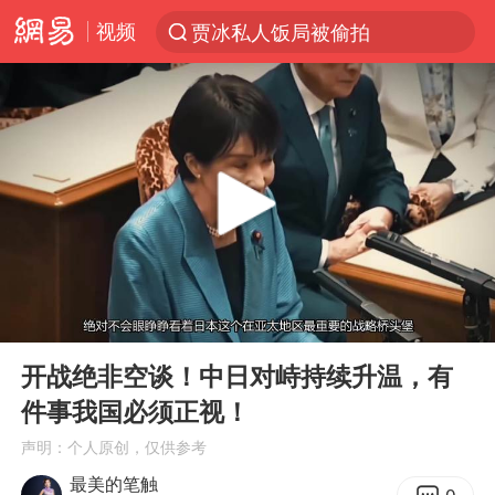
视频
贾冰私人饭局被偷拍
新能源汽车产业链提速
费大厨不自称“大王”了
SK海力士回应“或出售重庆工厂”传闻
血指纹匹配成功，20年悬案告破！凶手被执行死刑
独闯南太行失联14天的女子已找到
辽宁28名务农人员中暑死亡？官方辟谣
00:00
11:38
大疆错失宇树
Play
Ent
full
演员秦焰去世 曾出演《狂飙》
开战绝非空谈！中日对峙持续升温，有
件事我国必须正视！
大连一起飞航班因乘客可乐爆瓶折返
声明：个人原创，仅供参考
医疗垃圾做手机壳 这也是谋财害命
最美的笔触