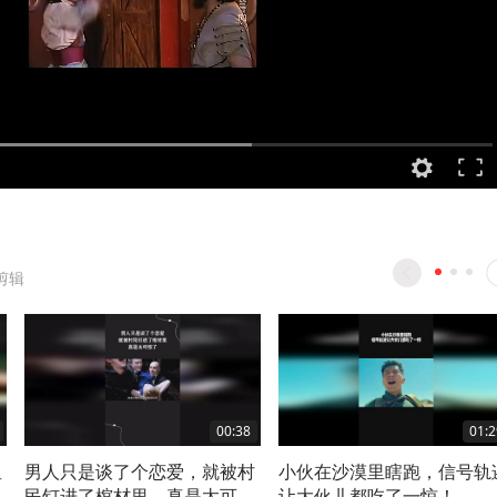
剪辑
00:38
01:2
星
男人只是谈了个恋爱，就被村
小伙在沙漠里瞎跑，信号轨
民钉进了棺材里，真是太可怕
让大伙儿都吃了一惊！