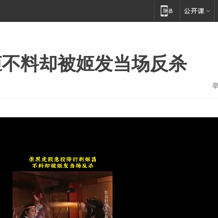
姬不料却被姬发当场反杀