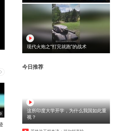
现代火炮之“打完就跑”的战术
今日推荐
这所印度大学开学，为什么我国如此重
9
01:13
00:50
视？
迹
女人想为小叔子留一个后
公公趁儿子不在欺辱儿媳不
下秒儿子突然回来