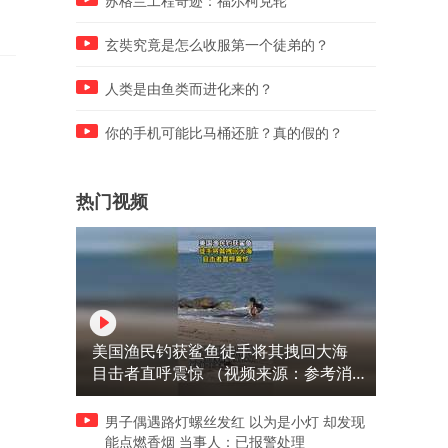
苏格兰工程奇迹：福尔柯克轮
玄奘究竟是怎么收服第一个徒弟的？
人类是由鱼类而进化来的？
你的手机可能比马桶还脏？真的假的？
热门视频
美国渔民钓获鲨鱼徒手将其拽回大海
目击者直呼震惊 （视频来源：参考消
息）
男子偶遇路灯螺丝发红 以为是小灯 却发现
能点燃香烟 当事人：已报警处理