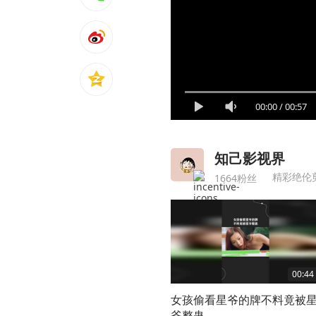
00:00
/
00:57
知己影视界
精彩绝伦
1664粉丝
00:44
女孩偷看星爷的牌不料竟被
爷整蛊