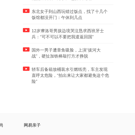
东北女子到山西玩错过饭点，找了十几个
饭馆都没开门：午休到几点
12岁摩洛哥男孩边境哭泣恳求西班牙士
兵：“可不可以不要把我遣返回国”
国外一男子遭章鱼吸脸，上演“拔河大
战”，硬扯加铁棒敲打方才挣脱
轿车后备箱放桶装水引燃纸壳，车主发现
直呼太危险，“拍出来让大家都避免这个危
险”
尚
网易亲子