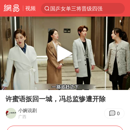
视频
国乒女单三将晋级四强
光影经济撬动暑期消费新蓝海
陈思诚零点晒照为佟丽娅庆生
新疆优化调整景区内自驾服务费
《欢迎来龙餐馆》口碑
上四休三，但降薪1000元，你接受吗？
情侣在平潭拍日出时坠崖致一死一伤
00:00
03:59
检测列车撞人致11死2伤 涉事单位被罚
Play
Ent
full
黄金牛市回来了吗
许蜜语扳回一城，冯总监惨遭开除
36岁男演员成景区NPC后人气爆棚
小婉说剧
0
广西
宇树王兴兴被问了360多个问题