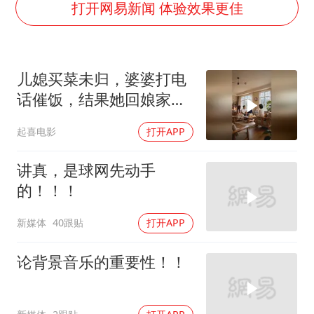
全民健身事业高质量发展
打开网易新闻 体验效果更佳
唐田赛前发布会上引用《孙子兵法》
台当局重金为“台独”织“皇帝新衣”
儿媳买菜未归，婆婆打电
商场现钱学森巨幅海报 负责人回应
话催饭，结果她回娘家吃
几元成本的AI广告导致千万市值蒸发
独食
起喜电影
打开APP
老挝国会主席赛宋蓬逝世
购飞机票7分钟后退票被扣2022元
讲真，是球网先动手
乐享全民健身 共筑健康中国
的！！！
新媒体
40跟贴
打开APP
论背景音乐的重要性！！