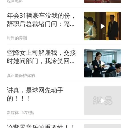
起喜电影
年会31辆豪车没我的份，
辞职后总裁堵门问：隔壁
楼你买的？
时尚的弄潮
空降女上司解雇我，交接
时她问部门，我冷笑回
答：明天
真正能保护你的
讲真，是球网先动手
的！！！
新媒体
57跟贴
论背景音乐的重要性！！