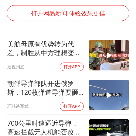
白海豚或提早3小时登陆
上海大部迎大暴雨
打开网易新闻 体验效果更佳
《龙餐馆》 冲奖
武契奇会见泽连斯基有何意图
美航母原有优势转为代
“伊斯兰版北约”出现
差，制胜从中方理想变为
伯克希尔净买入约200亿美元股票
既定事实
透视到底
打开APP
以军士兵把枪口对准中国记者
构建更高水平的全民健身公共服务体系
朝鲜导弹部队开进俄罗
斯，120枚弹道导弹要砸
向乌克兰
环球谈军武
打开APP
700公里时速逼近导弹，
高速拦截无人机能否改写