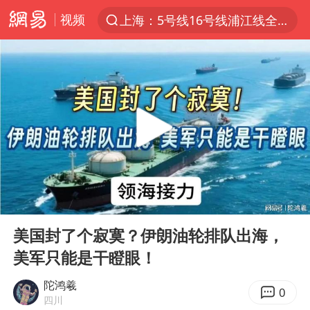
视频
上海：5号线16号线浦江线全线停运
跨界融合拉长夏日经济消费链条
白海豚预计将在浙江苍南到三门一带登陆
今日15时起福州地铁高架区段停运
国足U17与阿森纳决赛取消 并列冠军
王艺迪2-4不敌张本美和止步4强
上海有出现龙卷潜势
00:00
07:48
白海豚5次眼壁置换
Play
Ent
full
王艺迪无缘横滨赛决赛
美国封了个寂寞？伊朗油轮排队出海，
美军只能是干瞪眼！
2025年小学教师减少13.19万
《披荆斩棘》阵容官宣
陀鸿羲
0
四川