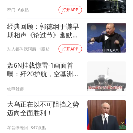
防空
窄门
6跟贴
打开APP
经典回顾：郭德纲于谦早
期相声《论过节》幽默风
趣爆笑不断
别人都叫我阿腈
1跟贴
打开APP
轰6N挂载惊雷-1画面首
曝：歼20护航，空基洲际
核打击拼图补齐
铁甲雄狮
大乌正在以不可阻挡之势
迈向全面胜利！
琴音缭绕回
347跟贴