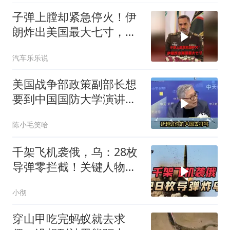
子弹上膛却紧急停火！伊
朗炸出美国最大七寸，特
朗普赶紧叫停战争
汽车乐乐说
美国战争部政策副部长想
要到中国国防大学演讲？
中国已读不回？
陈小毛笑哈
千架飞机袭俄，乌：28枚
导弹零拦截！关键人物被
杀，普京2动作
小彻
穿山甲吃完蚂蚁就去求