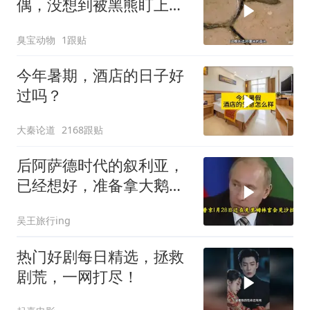
偶，没想到被黑熊盯上
了！
臭宝动物
1跟贴
今年暑期，酒店的日子好
过吗？
大秦论道
2168跟贴
后阿萨德时代的叙利亚，
已经想好，准备拿大鹅石
油叩响西方大门
吴王旅行ing
热门好剧每日精选，拯救
剧荒，一网打尽！