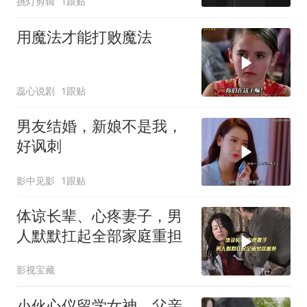
挑灯剪辑
1跟贴
用魔法才能打败魔法
蕊心说剧
1跟贴
男友结婚，新娘不是我，
好讽刺
影中见影
1跟贴
体谅长辈、心疼妻子，男
人默默扛起全部家庭重担
影视宝藏
小伙心仪留学女神，父亲