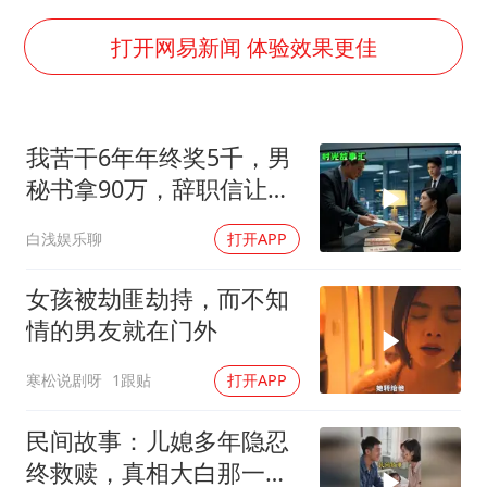
2025年小学教师减少13.19万
韩军前线部队连曝丑闻
打开网易新闻 体验效果更佳
上海大部迎大暴雨
《龙餐馆》 冲奖
我苦干6年年终奖5千，男
武契奇会见泽连斯基有何意图
秘书拿90万，辞职信让女
笔试第一被劝弃考涉事副校长被撤职
老板愣住
白浅娱乐聊
打开APP
奋力开创中国式现代化建设新局面
女孩被劫匪劫持，而不知
情的男友就在门外
寒松说剧呀
1跟贴
打开APP
民间故事：儿媳多年隐忍
终救赎，真相大白那一刻