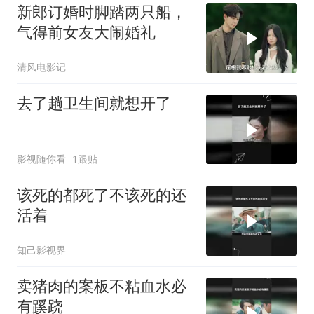
新郎订婚时脚踏两只船，
气得前女友大闹婚礼
清风电影记
去了趟卫生间就想开了
影视随你看
1跟贴
该死的都死了不该死的还
活着
知己影视界
卖猪肉的案板不粘血水必
有蹊跷