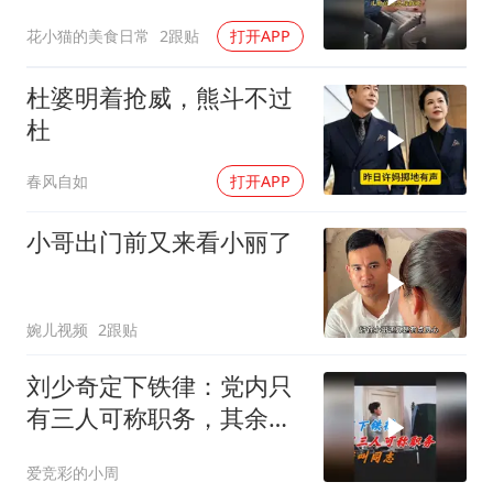
众人泪目
花小猫的美食日常
2跟贴
打开APP
杜婆明着抢威，熊斗不过
杜
春风自如
打开APP
小哥出门前又来看小丽了
婉儿视频
2跟贴
刘少奇定下铁律：党内只
有三人可称职务，其余必
须叫同志
爱竞彩的小周