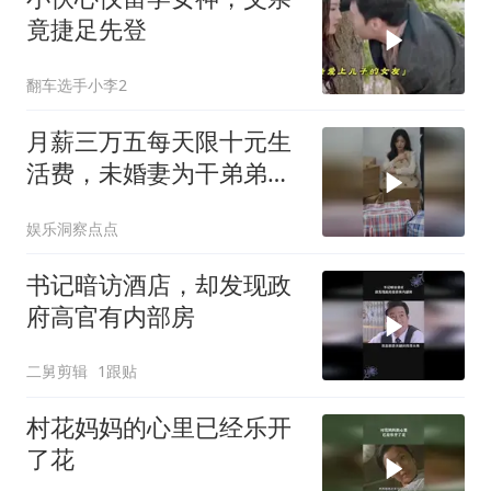
竟捷足先登
翻车选手小李2
月薪三万五每天限十元生
活费，未婚妻为干弟弟买
灌汤包，退婚！
娱乐洞察点点
书记暗访酒店，却发现政
府高官有内部房
二舅剪辑
1跟贴
村花妈妈的心里已经乐开
了花