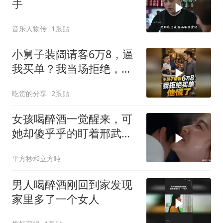
手
音乐人物传
1跟贴
小舅子装阔请客6万8，逼
我买单？我当场拒绝，他
慌了
吃货的分享
2跟贴
女孩喝醉酒一觉醒来，可
她却傻乎乎的盯着邢武的
屁股看了半天
平方秒和立方吨
男人喝醉酒刚回到家发现
家里多了一个女人