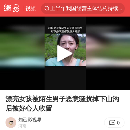
视频
上半年我国经营主体结构持续优化
上海：5号线16号线浦江线全线停运
《披荆斩棘2026》阵容官宣
白海豚北上或致京津冀暴雨
国足U17与阿森纳决赛取消 并列冠军
上海有出现龙卷潜势
王艺迪无缘横滨赛决赛
00:00
12:26
上门女婿出轨女邻居多年被判重婚罪
Play
Ent
full
女子发现前夫婚内与第三者育子
漂亮女孩被陌生男子恶意骚扰掉下山沟
后被好心人收留
王艺迪2-4不敌张本美和止步4强
以军士兵把枪口对准中国记者
知己影视界
0
河南