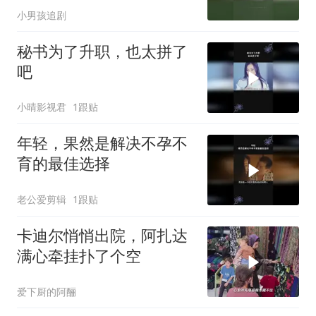
小男孩追剧
秘书为了升职，也太拼了
吧
小晴影视君
1跟贴
年轻，果然是解决不孕不
育的最佳选择
老公爱剪辑
1跟贴
卡迪尔悄悄出院，阿扎达
满心牵挂扑了个空
爱下厨的阿酾