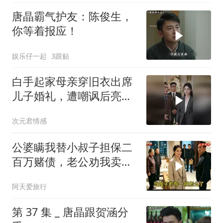
唐晶霸气护友：陈俊生，
你等着报应！
娱乐仔一起
3跟贴
白手起家母亲穿旧衣出席
儿子婚礼，遭嘲讽后亮出
身份惊艳全场
次元君情感
公婆瞒我替小叔子担保二
百万赌债，老公劝我卖房
还债，我冷笑：想得美
阿天爱旅行
第 37 集 _ 唐晶跟贺涵分