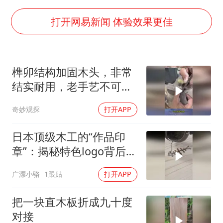
泰国一女公务员妆容引争议 本人回应
女子利用漏洞0元薅走3000多件家电
打开网易新闻 体验效果更佳
把党建设得更加坚强有力
关之琳否认与27岁模特的恋情
榫卯结构加固木头，非常
多地要求领导干部带头休假
结实耐用，老手艺不可虚
奋进开新局 实干挑大梁
传
奇妙观探
打开APP
日本顶级木工的“作品印
章”：揭秘特色logo背后的
独家技法
广漂小骆
1跟贴
打开APP
把一块直木板折成九十度
对接