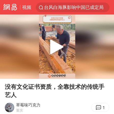
视频
台风白海豚影响中国已成定局
中方回应是否开采太平洋海底稀土资源
外交部发言人就广岛核爆81周年等答记者问
昆明石林火把节
台风白海豚即将进入48小时警戒线
我国编制完成新版全月地质图
胡塞武装袭扰红海航运行动升级
00:00
00:37
郑国霖回应去景区上班被保安拦下
Play
Ent
full
80后女柜员逆袭成4200亿银行副行长
没有文化证书资质，全靠技术的传统手
艺人
感觉全东北都在等7号
扎哈罗娃批广岛市长不提美国原子弹
草莓味巧克力
1
重庆