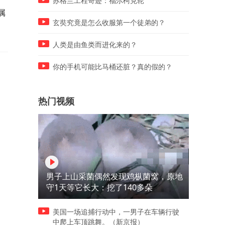
苏格兰工程奇迹：福尔柯克轮
属
无害巨婴！西方为何独宠印度
中国14亿人花的钱，为啥还
70年？
如美国3亿人花的多？
玄奘究竟是怎么收服第一个徒弟的？
人类是由鱼类而进化来的？
你的手机可能比马桶还脏？真的假的？
热门视频
男子上山采菌偶然发现鸡枞菌窝，原地
守1天等它长大：挖了140多朵
美国一场追捕行动中，一男子在车辆行驶
中爬上车顶跳舞。（新京报）