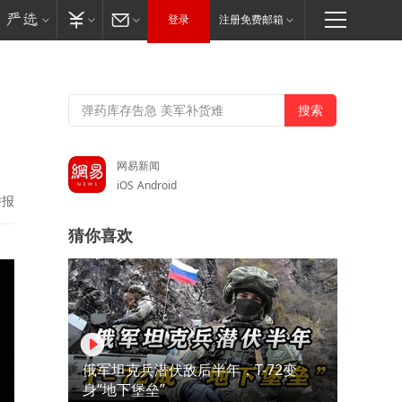
登录
注册免费邮箱
网易新闻
iOS
Android
举报
猜你喜欢
俄军坦克兵潜伏敌后半年，T-72变
身“地下堡垒”