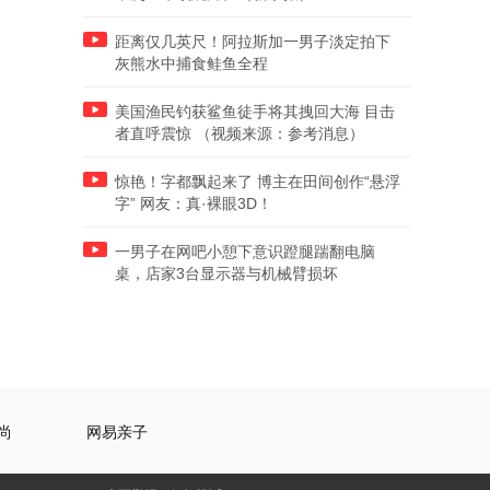
距离仅几英尺！阿拉斯加一男子淡定拍下
灰熊水中捕食鲑鱼全程
美国渔民钓获鲨鱼徒手将其拽回大海 目击
者直呼震惊 （视频来源：参考消息）
惊艳！字都飘起来了 博主在田间创作“悬浮
字” 网友：真·裸眼3D！
一男子在网吧小憩下意识蹬腿踹翻电脑
桌，店家3台显示器与机械臂损坏
尚
网易亲子