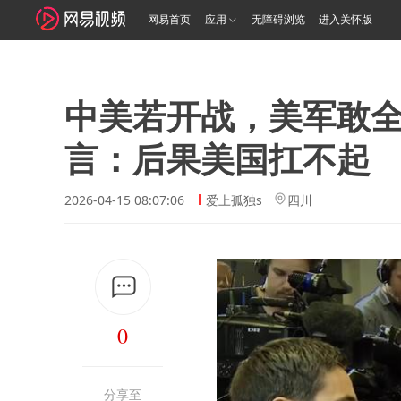
网易首页
应用
无障碍浏览
进入关怀版
中美若开战，美军敢
言：后果美国扛不起
2026-04-15 08:07:06
爱上孤独s
四川
0
分享至