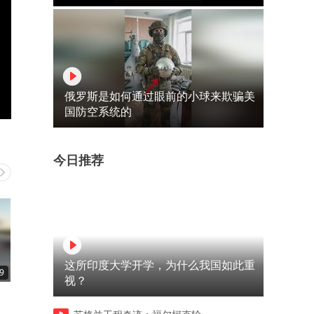
俄罗斯是如何通过眼前的小球来欺骗美
国防空系统的
今日推荐
这所印度大学开学，为什么我国如此重
9
01:01
00:20
视？
人工智能理发师上线，高难度
广岛核爆纪念时刻，相生桥
发型轻松搞定
聚众默哀