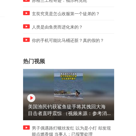
苏格兰工程奇迹：福尔柯克轮
玄奘究竟是怎么收服第一个徒弟的？
人类是由鱼类而进化来的？
你的手机可能比马桶还脏？真的假的？
热门视频
美国渔民钓获鲨鱼徒手将其拽回大海
目击者直呼震惊 （视频来源：参考消
息）
男子偶遇路灯螺丝发红 以为是小灯 却发现
能点燃香烟 当事人：已报警处理