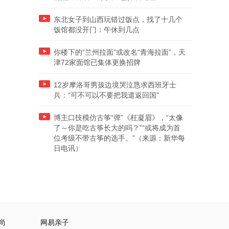
东北女子到山西玩错过饭点，找了十几个
饭馆都没开门：午休到几点
你楼下的“兰州拉面”或改名“青海拉面”，天
津72家面馆已集体更换招牌
12岁摩洛哥男孩边境哭泣恳求西班牙士
兵：“可不可以不要把我遣返回国”
博主口技模仿古筝“弹”《枉凝眉》，“太像
了～你是吃古筝长大的吗？”“或将成为首
位考级不带古筝的选手。”（来源：新华每
日电讯）
尚
网易亲子