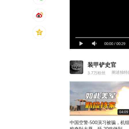
00:00
/
00:29
装甲铲史官
阐述独特
3.7万粉丝
04:09
中国空警-500演习被骗，机
称奇耻大辱，歼-20咋做到