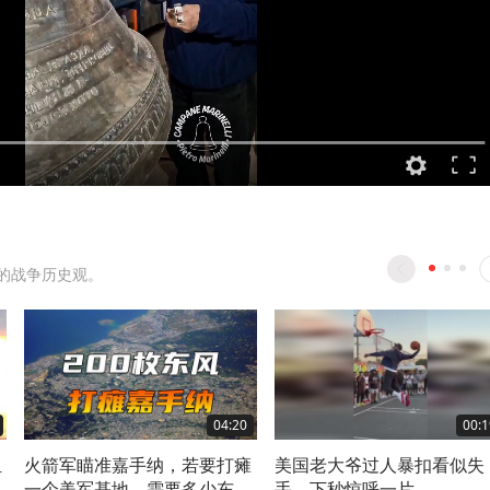
的战争历史观。
04:20
00:1
组
火箭军瞄准嘉手纳，若要打瘫
美国老大爷过人暴扣看似失
一个美军基地，需要多少东风
手，下秒惊呼一片