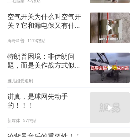
二毛追剧
37跟贴
空气开关为什么叫空气开
关？它和漏电保又有什么
区别？
冯哥科普
1174跟贴
特朗普困境：非伊朗问
题，而是美作战方式似苏
联
雅儿姐爱追剧
讲真，是球网先动手
的！！！
新媒体
57跟贴
论背景音乐的重要性！！