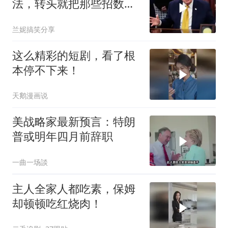
法，转头就把那些招数，
全往莫迪身上招呼了
兰妮搞笑分享
这么精彩的短剧，看了根
本停不下来！
天鹅漫画说
美战略家最新预言：特朗
普或明年四月前辞职
一曲一场談
主人全家人都吃素，保姆
却顿顿吃红烧肉！