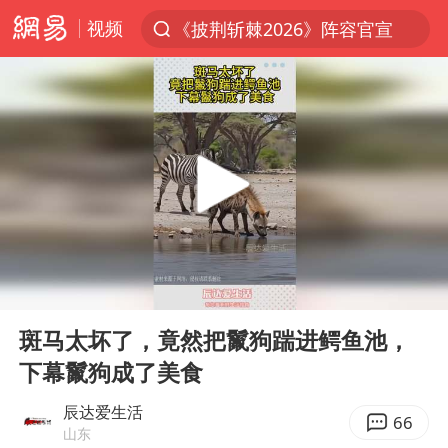
视频
《披荆斩棘2026》阵容官宣
上半年我国经营主体结构持续优化
俄称边境州遭乌大规模袭击已致13伤
杭州机场已取消航班388架次
于东来回应胖东来近25年老店年底关闭
浙江省委书记：该停下的坚决停下来
中国籍豪华游艇富商之子在泰国被杀
00:00
00:12
白海豚北上或致京津冀暴雨
Play
Ent
full
美将每月供乌爱国者拦截导弹
斑马太坏了，竟然把鬣狗踹进鳄鱼池，
下幕鬣狗成了美食
国足U17与阿森纳决赛取消 并列冠军
10余省份将出现强风雨 局地特大暴雨
辰达爱生活
66
山东