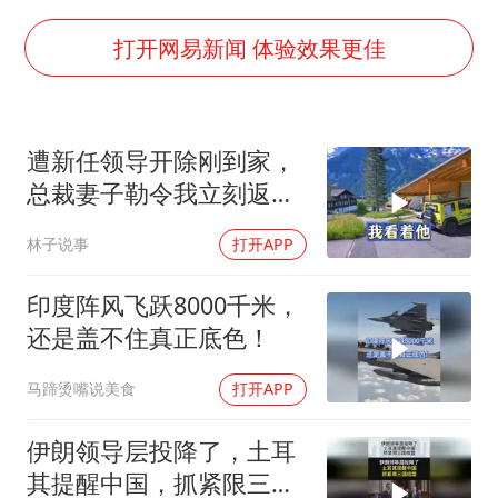
世界第1特鲁姆普斯诺克中国赛一轮游
新疆一婚礼线上邀请引热议
打开网易新闻 体验效果更佳
《龙餐馆》 冲奖
上门女婿出轨女邻居多年被判重婚罪
遭新任领导开除刚到家，
构建更高水平的全民健身公共服务体系
总裁妻子勒令我立刻返
韩军前线部队连曝丑闻
岗，我直言她无权命令我
林子说事
打开APP
云南一男子胃中取出180颗铁钉
奋力开创中国式现代化建设新局面
印度阵风飞跃8000千米，
还是盖不住真正底色！
马蹄烫嘴说美食
打开APP
伊朗领导层投降了，土耳
其提醒中国，抓紧限三国