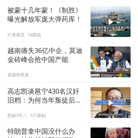
被蒙十几年蒙！《制胜》
曝光解放军庞大弹药库！
行者风范
16跟贴
越南痛失36亿中企，莫迪
金砖峰会抢中国产能
花谢依然美
高志凯谈邕宁430名汉奸
旧档：为何当年叛徒后人
多是地方精英？
恶的Y不二
121跟贴
特朗普拿中国没什么办