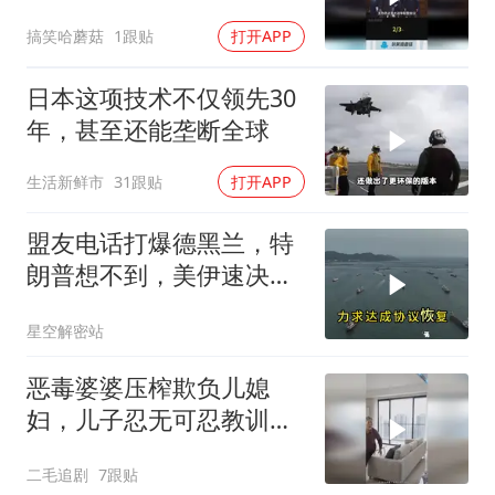
结盟！
搞笑哈蘑菇
1跟贴
打开APP
日本这项技术不仅领先30
年，甚至还能垄断全球
生活新鲜市
31跟贴
打开APP
盟友电话打爆德黑兰，特
朗普想不到，美伊速决
战，怎么就打成了一部连
星空解密站
续剧？
恶毒婆婆压榨欺负儿媳
妇，儿子忍无可忍教训母
亲！
二毛追剧
7跟贴