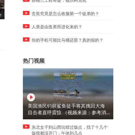
苏格兰工程奇迹：福尔柯克轮
玄奘究竟是怎么收服第一个徒弟的？
1
05:05
05:06
德国媒体称中国已成按兵不动
孟加拉国的消费水平全球最
人类是由鱼类而进化来的？
的战略赢家
低，能有多低？
你的手机可能比马桶还脏？真的假的？
热门视频
美国渔民钓获鲨鱼徒手将其拽回大海
目击者直呼震惊 （视频来源：参考消
息）
东北女子到山西玩错过饭点，找了十几个
饭馆都没开门：午休到几点