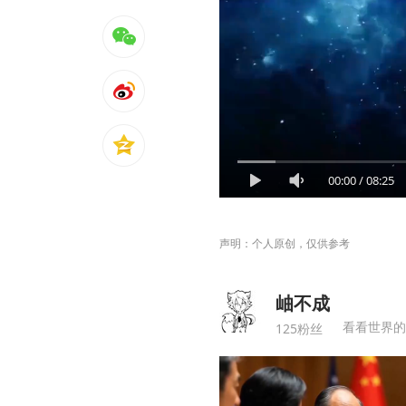
00:00
/
08:25
声明：个人原创，仅供参考
岫不成
看看世界的
125粉丝