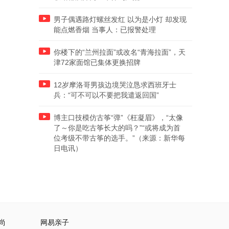
男子偶遇路灯螺丝发红 以为是小灯 却发现
能点燃香烟 当事人：已报警处理
你楼下的“兰州拉面”或改名“青海拉面”，天
津72家面馆已集体更换招牌
12岁摩洛哥男孩边境哭泣恳求西班牙士
兵：“可不可以不要把我遣返回国”
博主口技模仿古筝“弹”《枉凝眉》，“太像
了～你是吃古筝长大的吗？”“或将成为首
位考级不带古筝的选手。”（来源：新华每
日电讯）
尚
网易亲子