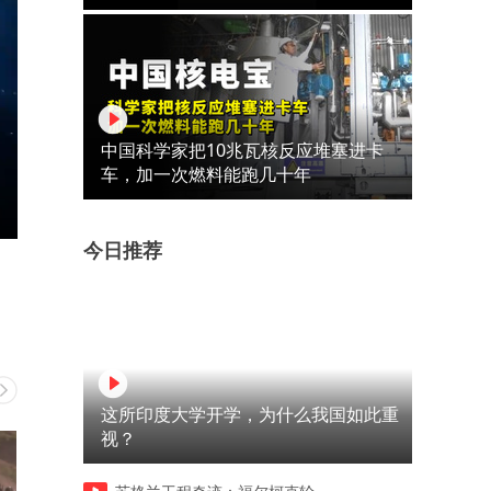
中国科学家把10兆瓦核反应堆塞进卡
车，加一次燃料能跑几十年
今日推荐
这所印度大学开学，为什么我国如此重
视？