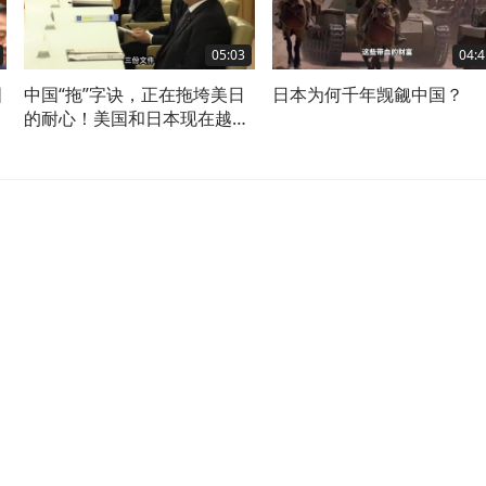
05:03
04:4
国
中国“拖”字诀，正在拖垮美日
日本为何千年觊觎中国？
了
的耐心！美国和日本现在越来
越急