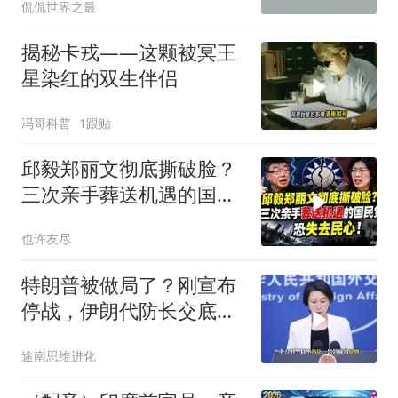
侃侃世界之最
揭秘卡戎——这颗被冥王
星染红的双生伴侣
冯哥科普
1跟贴
邱毅郑丽文彻底撕破脸？
三次亲手葬送机遇的国民
党，恐失去民心
也许友尽
特朗普被做局了？刚宣布
停战，伊朗代防长交底，
中国预判果真应验
途南思维进化