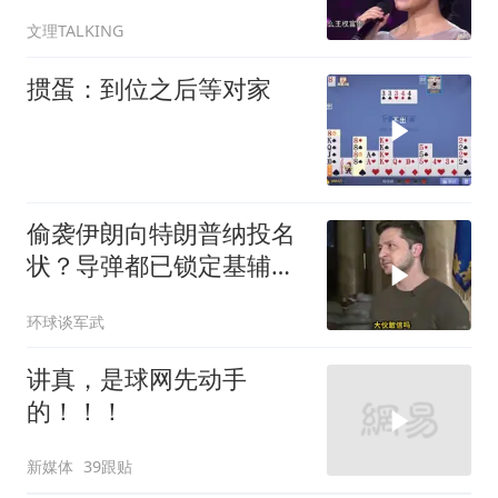
舒心！
文理TALKING
掼蛋：到位之后等对家
偷袭伊朗向特朗普纳投名
状？导弹都已锁定基辅才
火速道歉，泽连斯基这场
环球谈军武
豪赌到底有多疯？
讲真，是球网先动手
的！！！
新媒体
39跟贴