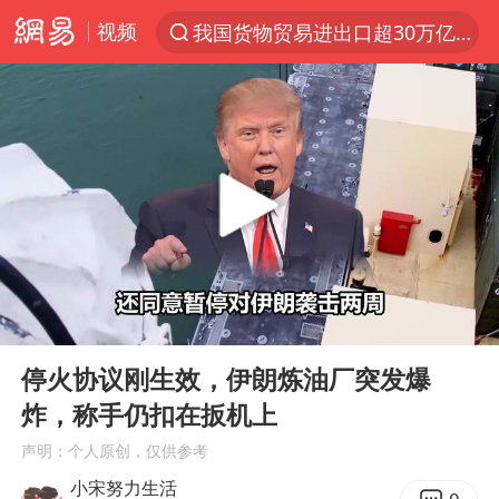
视频
我国货物贸易进出口超30万亿元
上半年我国机械工业经济运行稳中有进
官方通报教师招聘笔试前13名被淘汰
四川宜宾市高县发生4.9级地震
A股三大股指收涨
泰国枪击案凶手先杀祖父母后行凶
台风“白海豚”体型变大！环流面积接近13个浙江那么大
00:00
04:22
泰国校园枪击案死亡人数升至7人
Play
Ent
full
河南回应带薪错峰休假通知引争议
停火协议刚生效，伊朗炼油厂突发爆
炸，称手仍扣在扳机上
国防部回应日本试射“战斧”导弹
声明：个人原创，仅供参考
国防部：坚决反制任何闹海挑衅图谋
小宋努力生活