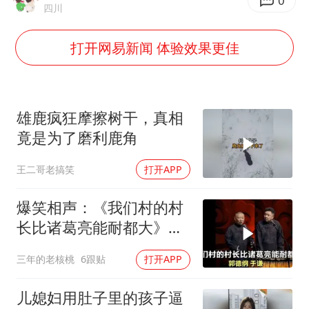
女子开一天一夜空调后二氧化碳中毒
0
四川
向鹏0-3不敌张本智和
打开网易新闻 体验效果更佳
江苏发布台风蓝色预警
“立秋的第一杯奶茶”又爆单了
改名后的“青海拉面”店
雄鹿疯狂摩擦树干，真相
陕西省委书记赶赴柞水县杏坪镇
竟是为了磨利鹿角
女孩摆摊卖菌子时收到北大通知书
王二哥老搞笑
打开APP
东方之约 相约未来
爆笑相声：《我们村的村
长比诸葛亮能耐都大》郭
德纲 于谦
三年的老核桃
6跟贴
打开APP
儿媳妇用肚子里的孩子逼