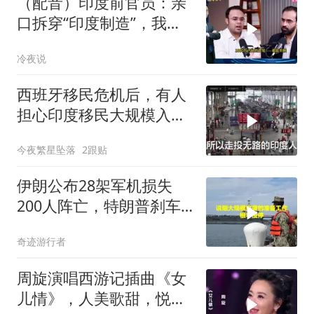
（配音）印度前官员：亲
口拆穿“印度制造”，我们
只有组装能力，算不上真
冷夜说
正的工业制造
西班牙移民危机后，有人
担心印度移民大规模入侵
中国，这可能吗？
今夜繁星坠落
2跟贴
伊朗公布28架军机损失
200人阵亡，特朗普刹车
真相曝光
奇迹游行者
周旋演唱西游记插曲《女
儿情》，人美歌甜，悦耳