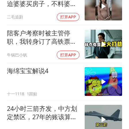
迫婆婆买房子，不料婆婆
的做法绝了！
二毛追剧
打开APP
陪客户考察时被主管停
职，我转身订了高铁票。
2小时后总监急疯了：12
牛锅巴小钒
打开APP
亿合同没你根本签不了
海绵宝宝解说4
十一1118
1跟贴
24小时三箭齐发，中方划
定禁区，27年的账该算
了，强制拖船摆上台面