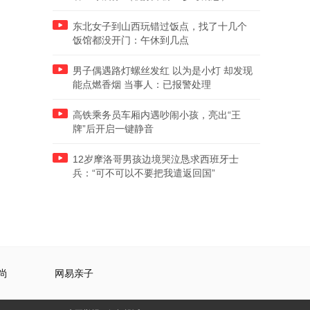
东北女子到山西玩错过饭点，找了十几个
饭馆都没开门：午休到几点
男子偶遇路灯螺丝发红 以为是小灯 却发现
能点燃香烟 当事人：已报警处理
高铁乘务员车厢内遇吵闹小孩，亮出“王
牌”后开启一键静音
12岁摩洛哥男孩边境哭泣恳求西班牙士
兵：“可不可以不要把我遣返回国”
尚
网易亲子