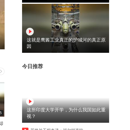
这就是鹰酱工业真正的护城河的真正原
因
今日推荐
这所印度大学开学，为什么我国如此重
5
00:55
14:14
视？
却
辣条都躲进洞里了，竟还被红
鲸宝宝从出生、到遭遇虎鲸
毛鸡给强行揪出来
攻遇险、再到最后的绝望