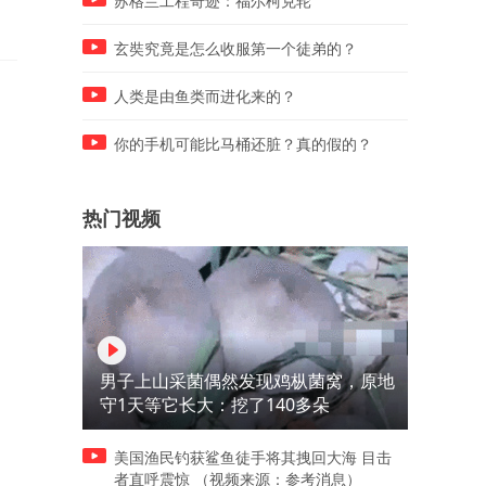
苏格兰工程奇迹：福尔柯克轮
玄奘究竟是怎么收服第一个徒弟的？
人类是由鱼类而进化来的？
你的手机可能比马桶还脏？真的假的？
热门视频
男子上山采菌偶然发现鸡枞菌窝，原地
守1天等它长大：挖了140多朵
美国渔民钓获鲨鱼徒手将其拽回大海 目击
者直呼震惊 （视频来源：参考消息）