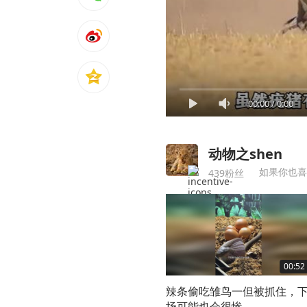
00:00
/
0:00
动物之shen
如果你也喜
439粉丝
00:52
辣条偷吃雏鸟一但被抓住，
场可能也会很惨