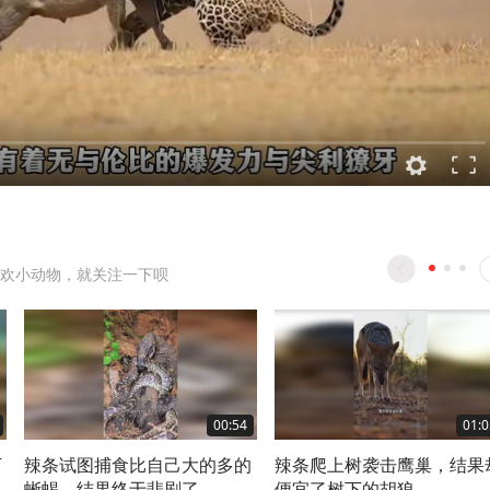
欢小动物，就关注一下呗
00:54
01:0
下
辣条试图捕食比自己大的多的
辣条爬上树袭击鹰巢，结果
蜥蜴，结果终于悲剧了
便宜了树下的胡狼