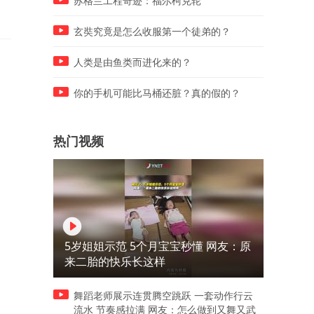
苏格兰工程奇迹：福尔柯克轮
玄奘究竟是怎么收服第一个徒弟的？
人类是由鱼类而进化来的？
你的手机可能比马桶还脏？真的假的？
热门视频
5岁姐姐示范 5个月宝宝秒懂 网友：原
来二胎的快乐长这样
舞蹈老师展示连贯腾空跳跃 一套动作行云
流水 节奏感拉满 网友：怎么做到又舞又武