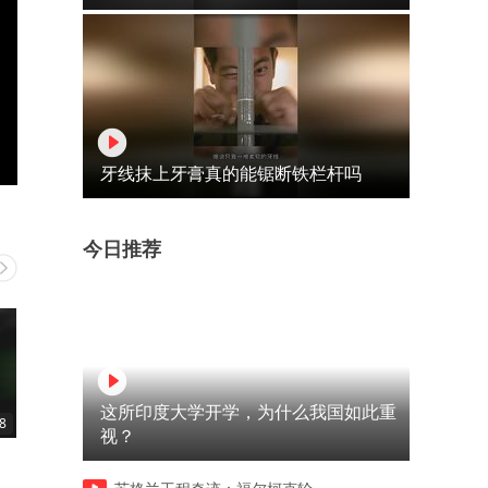
牙线抹上牙膏真的能锯断铁栏杆吗
今日推荐
这所印度大学开学，为什么我国如此重
8
00:36
00:26
视？
乱世就要用重典
父亲吃肉儿女却只能喝汤