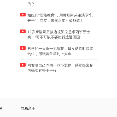
的？
姐姐的“硬核教育”，用黄瓜向弟弟演示“门
夹手”，网友：果然言传不如身教！
12岁摩洛哥男孩边境哭泣恳求西班牙士
兵：“可不可以不要把我遣返回国”
爸爸钓一天鱼一无所获，母女俩临时接管
钓位，用玩具鱼竿钓上大鱼
网友晒自己养的一些小宠物，感觉跟常见
的确实有些不一样
尚
网易亲子