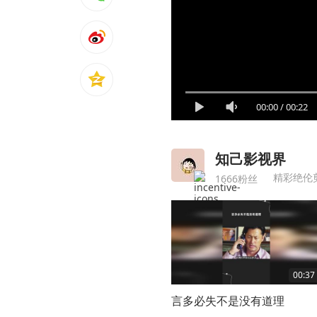
00:00
/
00:22
知己影视界
精彩绝伦
1666粉丝
00:37
言多必失不是没有道理