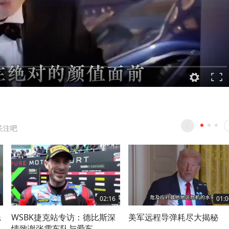
关注吧
02:16
01:0
隐
WSBK捷克站专访：德比斯深
美军远程导弹耗尽大揭秘
情致谢张雪车队与爱车