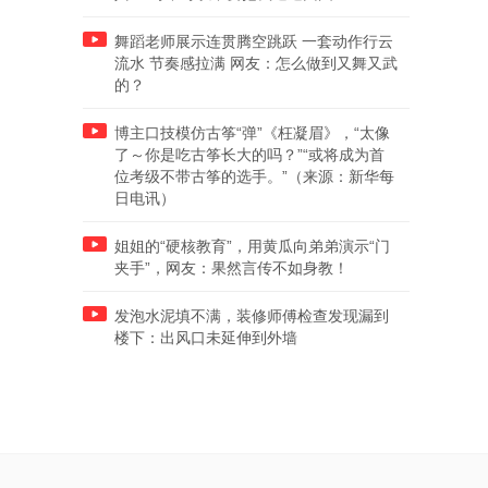
舞蹈老师展示连贯腾空跳跃 一套动作行云
流水 节奏感拉满 网友：怎么做到又舞又武
的？
博主口技模仿古筝“弹”《枉凝眉》，“太像
了～你是吃古筝长大的吗？”“或将成为首
位考级不带古筝的选手。”（来源：新华每
日电讯）
姐姐的“硬核教育”，用黄瓜向弟弟演示“门
夹手”，网友：果然言传不如身教！
发泡水泥填不满，装修师傅检查发现漏到
楼下：出风口未延伸到外墙