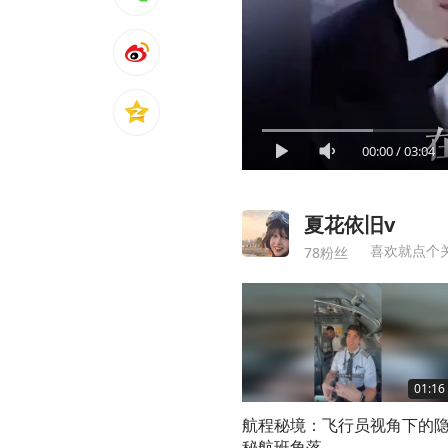
00:00
/
03:04
夏花依旧v
喜欢就点个
78粉丝
01:16
航程秘境：飞行员视角下的
秘航班角落