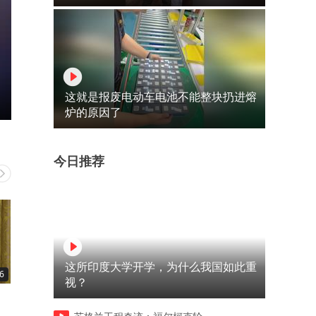
这就是报废电动车电池不能整块扔进熔
炉的原因了
今日推荐
这所印度大学开学，为什么我国如此重
6
02:44
02:16
视？
普大帝巧对恶意采访，智慧反
麦地火险，铁锹英雄路见义
击现场揭秘
为