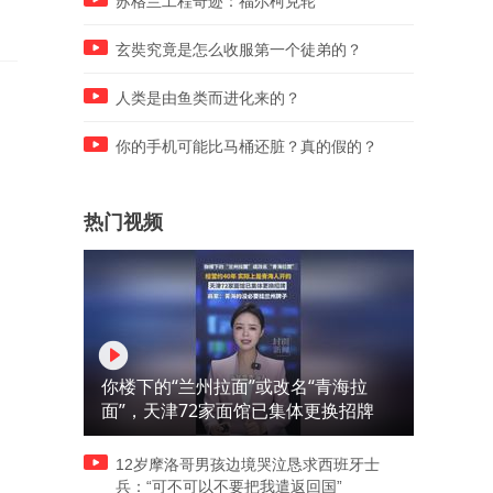
苏格兰工程奇迹：福尔柯克轮
玄奘究竟是怎么收服第一个徒弟的？
人类是由鱼类而进化来的？
你的手机可能比马桶还脏？真的假的？
热门视频
你楼下的“兰州拉面”或改名“青海拉
面”，天津72家面馆已集体更换招牌
12岁摩洛哥男孩边境哭泣恳求西班牙士
兵：“可不可以不要把我遣返回国”