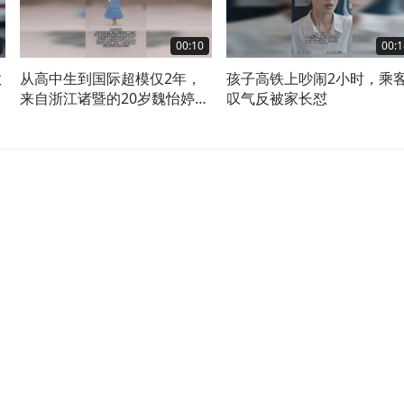
00:10
00:1
救
从高中生到国际超模仅2年，
孩子高铁上吵闹2小时，乘
来自浙江诸暨的20岁魏怡婷身
叹气反被家长怼
高180cm