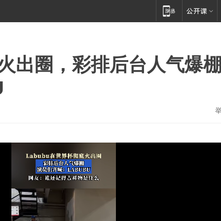
彻底火出圈，彩排后台人气爆
U