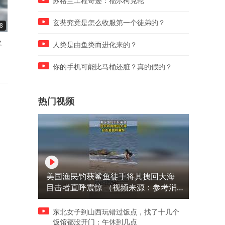
苏格兰工程奇迹：福尔柯克轮
玄奘究竟是怎么收服第一个徒弟的？
8
00:08
00:10
客
墨西哥网红直播中当街被枪
泰航拒载22名中国乘客，安
人类是由鱼类而进化来的？
杀，杀手骑摩托靠近后一枪爆
人员被拍到做“拉眼角”动作
头
泰国机场致歉：
你的手机可能比马桶还脏？真的假的？
热门视频
美国渔民钓获鲨鱼徒手将其拽回大海
目击者直呼震惊 （视频来源：参考消
息）
东北女子到山西玩错过饭点，找了十几个
饭馆都没开门：午休到几点