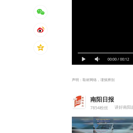
00:00
/
00:12
声明：取材网络，谨慎辨别
南阳日报
讲好南阳
7854粉丝