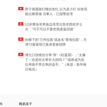
男子偶遇路灯螺丝发红 以为是小灯 却发现
能点燃香烟 当事人：已报警处理
12岁摩洛哥男孩边境哭泣恳求西班牙士
兵：“可不可以不要把我遣返回国”
你楼下的“兰州拉面”或改名“青海拉面”，天
津72家面馆已集体更换招牌
博主口技模仿古筝“弹”《枉凝眉》，“太像
了～你是吃古筝长大的吗？”“或将成为首
位考级不带古筝的选手。”（来源：新华每
日电讯）
尚
网易亲子