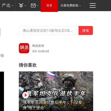
登录
注册免费邮箱
棚
网易新闻
iOS
Android
举报
猜你喜欢
俄军坦克兵潜伏敌后半年，T-72变
身“地下堡垒”