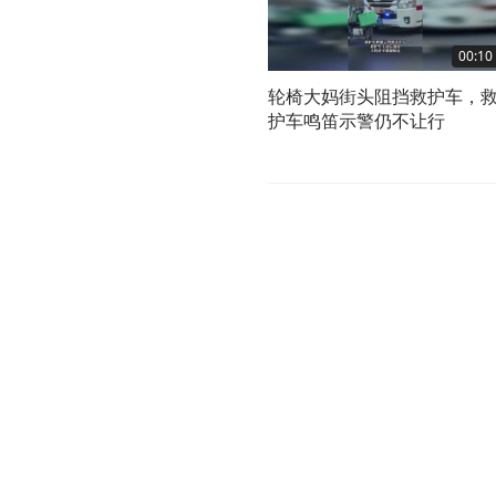
00:10
轮椅大妈街头阻挡救护车，
护车鸣笛示警仍不让行