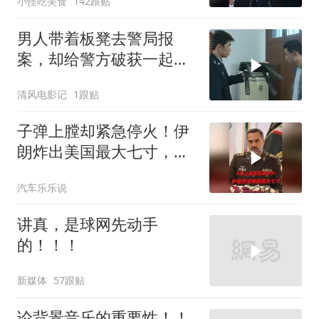
小怪吃美食
142跟贴
男人带着板凳去警局报
案，却给警方破获一起强
奸杀人案
清风电影记
1跟贴
子弹上膛却紧急停火！伊
朗炸出美国最大七寸，特
朗普赶紧叫停战争
汽车乐乐说
讲真，是球网先动手
的！！！
新媒体
57跟贴
论背景音乐的重要性！！