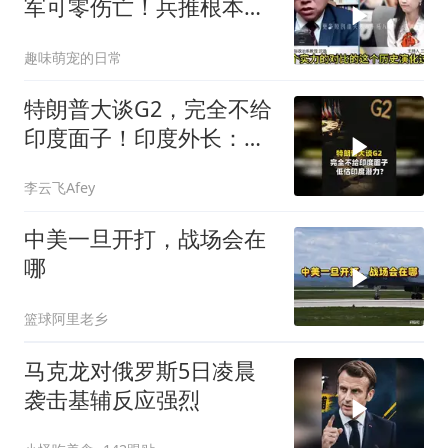
军可零伤亡！兵推根本没
意义，就是作死
趣味萌宠的日常
特朗普大谈G2，完全不给
印度面子！印度外长：低
估印度潜力
李云飞Afey
中美一旦开打，战场会在
哪
篮球阿里老乡
马克龙对俄罗斯5日凌晨
袭击基辅反应强烈