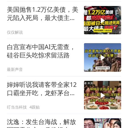
美国抛售1.2万亿美债，美
元陷入死局，最大债主玩
脱了！
仅仅解说
白宫宣布中国AI无需查，
硅谷巨头吃惊求留活路
最新声音
婶婶听说我请客带全家12
口霸坐开吃，龙虾茅台点
到飞起，我没发
叮当当科技
4跟贴
沈逸：发生台海战，解放