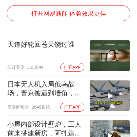
上门女婿出轨女邻居多年被判重婚罪
香港刷新1884年以来最高气温纪录
打开网易新闻 体验效果更佳
新疆一婚礼线上邀请引热议
《龙餐馆》 冲奖
天道好轮回苍天饶过谁
存款市场为何两极分化
云南一男子胃中取出180颗铁钉
伙计看剧
325跟贴
打开APP
以军士兵把枪口对准中国记者
奋力开创中国式现代化建设新局面
日本无人机入局俄乌战
场，普京被逼到墙角，这
场仗只剩下死战一条路
星空解密站
2848跟贴
打开APP
小屋内部设计壁炉，工人
前来搭建新房，阿扎达思