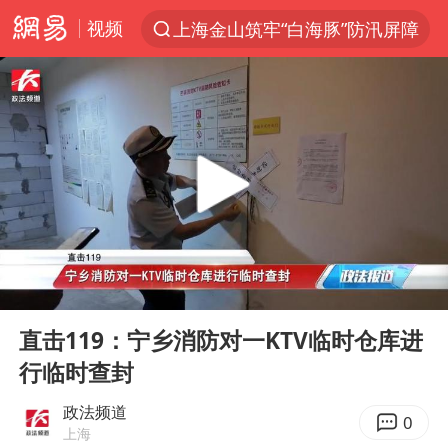
视频
上海金山筑牢“白海豚”防汛屏障
上半年我国经营主体结构持续优化
白海豚对华东华北影响会大于巴威
于东来回应胖东来近25年老店年底关闭
《披荆斩棘2026》阵容官宣
全球最大级别运输船通过长江大桥
独闯南太行的失联女生最后轨迹已确认
00:00
01:32
上海全力守护市民“菜篮子”
Play
Ent
full
国足U17与阿森纳决赛取消 并列冠军
直击119：宁乡消防对一KTV临时仓库进
行临时查封
白海豚北上或致京津冀暴雨
构建更高水平的全民健身公共服务体系
政法频道
0
上海