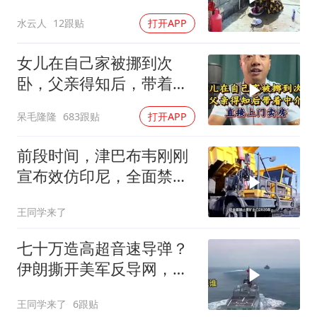
念卡迪尔
水云人
12跟贴
打开APP
女儿在自己家被挪到次
卧，父亲得知后，带着中
介直接上门卖房
呆毛隆隆
683跟贴
打开APP
前段时间，津巴布韦刚刚
宣布效仿印尼，全面禁止
原矿出口
王同学来了
七十万造高超音速导弹？
伊朗撕开美军反导网，炸
出中国工业底牌
王同学来了
6跟贴