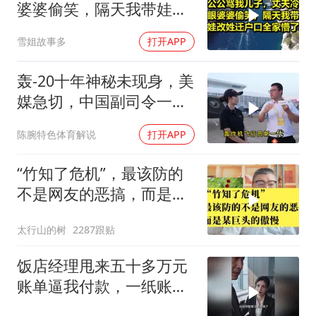
婆婆偷笑，隔天我带娃改
姓迁户口全家懵了！
雪姐故事多
打开APP
轰-20十年神秘未现身，美
媒急切，中国副司令一句
话平息质疑
陈腕特色体育解说
打开APP
“竹知了危机”，最该防的
不是网友的恶搞，而是某
巨头的傲慢
太行山的树
2287跟贴
饭店经理甩来五十多万元
账单逼我付款，一纸账单
牵出骗局