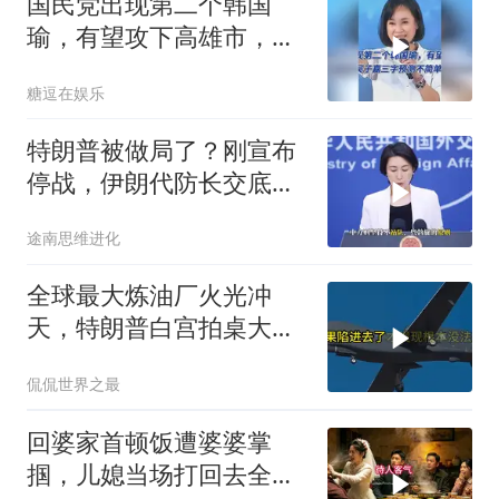
国民党出现第二个韩国
瑜，有望攻下高雄市，吴
子嘉三字预测不简单
糖逗在娱乐
特朗普被做局了？刚宣布
停战，伊朗代防长交底，
中国预判果真应验
途南思维进化
全球最大炼油厂火光冲
天，特朗普白宫拍桌大
骂，伊朗主动出击把美军
侃侃世界之最
拖进泥潭
回婆家首顿饭遭婆婆掌
掴，儿媳当场打回去全家