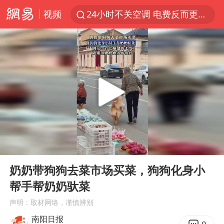
视频
24小时不关空调 电费反而更低？
41岁女子为鼓励女儿考上985研究生
美国退回1000亿美元关税
维持强台风级！白海豚直奔华东沿海
“事业单位招聘不是人情买卖”
河南试行周五下午弹性离岗
新华社权威快报|我国编制完成新版全月地质图
00:00
00:11
山东财大教授刘海明逝世 终年38岁
Play
Ent
full
银行午休1.5小时 留个窗口行不行
奶奶带狗狗去菜市场买菜，狗狗化身小
帮手帮奶奶驮菜
早田希娜挺进横滨女单16强
声明：取材网络，谨慎辨别
要给全体职工“应休尽休”的底气
南阳日报