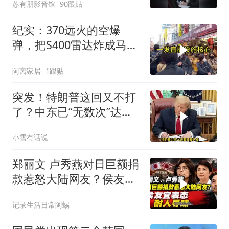
苏有朋影音馆
90跟贴
纪实：370远火的空爆
弹，把S400雷达炸成马蜂
窝，靶标惨状让台军急眼
阿离家居
1跟贴
了
突发！特朗普这回又不打
了？中东已“无数次”达成
停火协议
小雪有话说
郑丽文 卢秀燕对日巨额捐
款惹怒大陆网友？侯友宜
表态耐人寻味
记录生活日常阿蜴