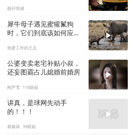
惊呆
靓仔情感
犀牛母子遇见蜜獾鬣狗
时，它们到底该如何应
对？
热爱工作的王总
公婆变卖老宅补贴小叔，
还妄图霸占儿媳婚前婚房
刚芦雪
118跟贴
讲真，是球网先动手
的！！！
新媒体
39跟贴