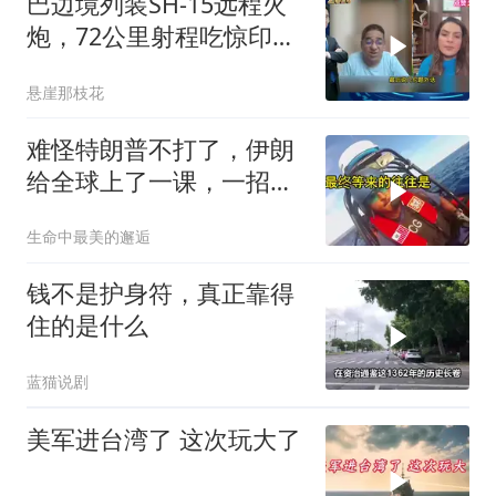
巴边境列装SH-15远程火
炮，72公里射程吃惊印度
媒体
悬崖那枝花
难怪特朗普不打了，伊朗
给全球上了一课，一招吃
定美国，迎来转折
生命中最美的邂逅
钱不是护身符，真正靠得
住的是什么
蓝猫说剧
美军进台湾了 这次玩大了