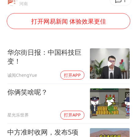
酒店花洒现排泄物住客索赔遭拒
1
河南
杭州全市有序停课
打开网易新闻 体验效果更佳
商场现钱学森巨幅海报 负责人回应
36岁男演员成景区NPC后人气爆棚
全民健身事业高质量发展
华尔街日报：中国科技巨
台当局重金为“台独”织“皇帝新衣”
变！
几元成本的AI广告导致千万市值蒸发
诚阅ChengYue
打开APP
乐享全民健身 共筑健康中国
你俩笑啥呢？
星光乐世界
打开APP
中方准时收网，发布5项