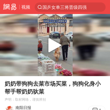
视频
国乒女单三将晋级四强
光影经济撬动暑期消费新蓝海
马克·艾伦退出斯诺克中国公开赛
新疆优化调整景区内自驾服务费
上四休三，但降薪1000元，你接受吗？
夏日经济乘“热”而上 消费市场向“新”而行
情侣平潭拍日出坠崖1死1伤
00:00
00:11
白海豚将正面袭击贯穿浙江
Play
Ent
full
央视新主播李秋莹孙亚鹏亮相
奶奶带狗狗去菜市场买菜，狗狗化身小
帮手帮奶奶驮菜
酒店回应车内过夜被收150元
声明：取材网络，谨慎辨别
黄金牛市回来了吗
南阳日报