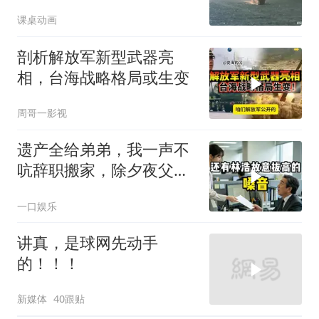
课桌动画
剖析解放军新型武器亮
相，台海战略格局或生变
周哥一影视
遗产全给弟弟，我一声不
吭辞职搬家，除夕夜父亲
喊我结账，我笑了
一口娱乐
讲真，是球网先动手
的！！！
新媒体
40跟贴