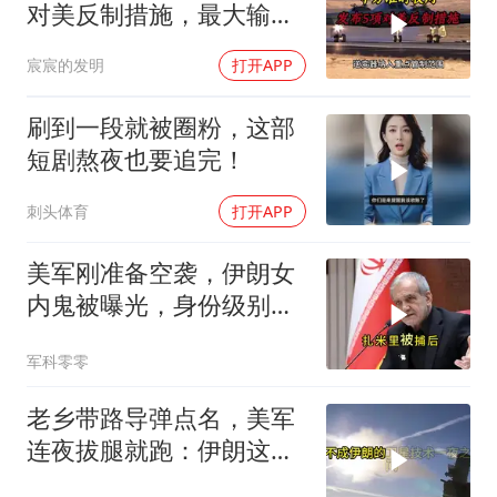
对美反制措施，最大输家
已浮现
宸宸的发明
打开APP
刷到一段就被圈粉，这部
短剧熬夜也要追完！
刺头体育
打开APP
美军刚准备空袭，伊朗女
内鬼被曝光，身份级别很
意外
军科零零
老乡带路导弹点名，美军
连夜拔腿就跑：伊朗这波
操作把霸权底裤撕了个精