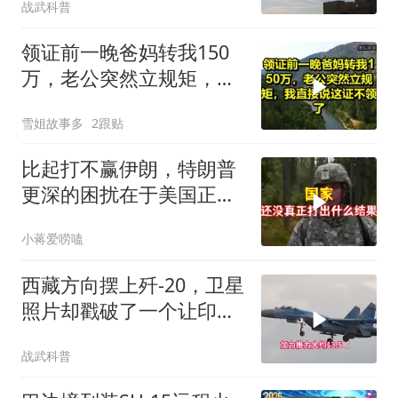
战武科普
光
领证前一晚爸妈转我150
万，老公突然立规矩，我
直接说这证不领了！
雪姐故事多
2跟贴
比起打不赢伊朗，特朗普
更深的困扰在于美国正重
蹈前苏联模式
小蒋爱唠嗑
西藏方向摆上歼-20，卫星
照片却戳破了一个让印度
更难受的事实：对面来的
战武科普
居然是“四手”老机