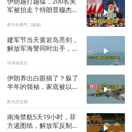
伊朗越打越猛，200名美
军被抬走？特朗普穆杰塔
巴开始集体明牌
胖子的勇气
2跟贴
建军节当天黄岩岛亮剑，
解放军海警同时出手，菲
律宾的挑衅该收场了
环球谈军武
伊朗养出白眼狼了？躲了
半年的领袖，家底被以色
列摸得一干二净
附允历史观
南海禁航5天19小时，菲
方递图纸，解放军反制组