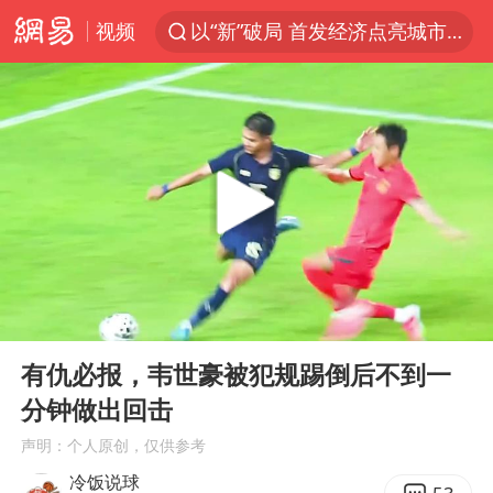
视频
以“新”破局 首发经济点亮城市消费活力
中方回应是否在太平洋海底开采稀土
宇树科技发行价格150.80元/股
外交部发言人就广岛核爆81周年等答记者问
吉林一“温度计大楼”读数爆表
台风白海豚影响中国已成定局
法国下周开始禁止未经同意的电话营销
00:00
00:26
多地要求领导干部带头休假
Play
Ent
full
27岁女子成组织卖淫集团主犯被通缉
有仇必报，韦世豪被犯规踢倒后不到一
分钟做出回击
我国编制完成新版全月地质图
声明：个人原创，仅供参考
U17国足1分钟轰2球
冷饭说球