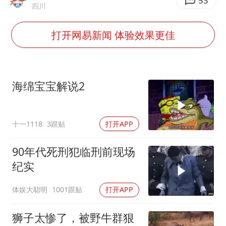
中国“五箭齐发”反制美国
53
四川
女子利用漏洞0元薅走3000多件家电
打开网易新闻 体验效果更佳
泰国一女公务员妆容引争议 本人回应
郑国霖回应去景区上班被保安拦下
感觉全东北都在等7号
海绵宝宝解说2
80后女柜员逆袭成4200亿银行副行长
奋进开新局 实干挑大梁
十一1118
3跟贴
打开APP
90年代死刑犯临刑前现场
纪实
体娱大聪明
1001跟贴
打开APP
狮子太惨了，被野牛群狠