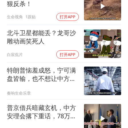
狠反杀！
生命视角
1跟贴
打开APP
北斗卫星都能丢？龙哥沙
雕动画笑死人
白宸侃片
打开APP
特朗普恼羞成怒，宁可满
盘皆输，也不想让中方供
应链做成一件大事
奏响生命乐章
普京借兵暗藏玄机，中方
安理会撂下重话，78万件
武器去向成谜