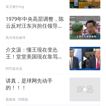
合拳已到位
吴王旅行ing
1979年中央高层调整，陈
云反对汪东兴担任领导职
务
风月得自难寻
介文汲：懂王现在变怂
王！堂堂美国现在靠骂人
赢的美伊战争
阿芒娱乐说
讲真，是球网先动手
的！！！
新媒体
39跟贴