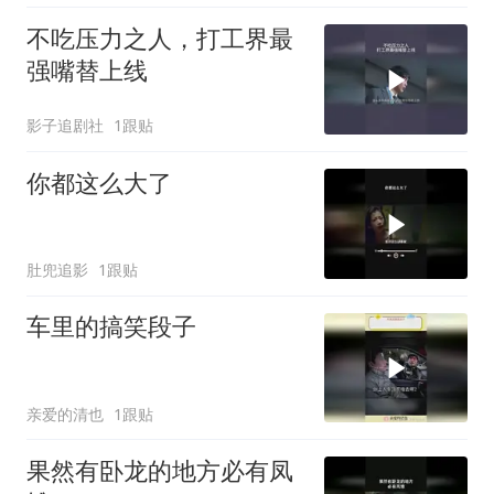
不吃压力之人，打工界最
强嘴替上线
影子追剧社
1跟贴
你都这么大了
肚兜追影
1跟贴
车里的搞笑段子
亲爱的清也
1跟贴
果然有卧龙的地方必有凤