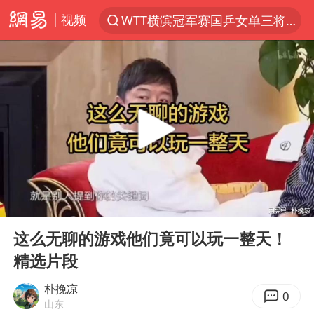
视频
WTT横滨冠军赛国乒女单三将晋级四强
光影经济撬动暑期消费新蓝海
马克·艾伦退出斯诺克中国公开赛
日本发布排名：“中国第一，美日德韩英法居后”
大V：马科斯把路走绝了
白海豚将正面袭击贯穿浙江
情侣在平潭拍日出时坠崖致一死一伤
00:00
06:31
央视新主播李秋莹孙亚鹏亮相
Play
Ent
full
上四休三，但降薪1000元，你接受吗？
这么无聊的游戏他们竟可以玩一整天！
精选片段
几元成本的AI广告导致千万市值蒸发
台当局重金为“台独”织“皇帝新衣”
朴挽凉
0
山东