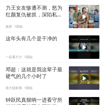
力王女友惨遭不测，怒为
红颜复仇被抓，深陷私人
监狱困境
捡影
1跟贴
这年头有几个是干净的
一起看片片
1跟贴
邓超：这就是我这辈子最
硬气的几个小时了
新大陆影视
1跟贴
钟跃民真狠呐一进看守所