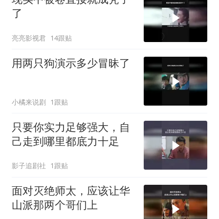
了
亮亮影视君
14跟贴
用两只狗演示多少冒昧了
小橘来说剧
1跟贴
只要你实力足够强大，自
己走到哪里都底力十足
影子追剧社
1跟贴
面对灭绝师太，应该让华
山派那两个哥们上