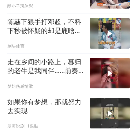
酷小子玩体彩
陈赫下狠手打邓超，不料
下秒被怀疑的却是鹿晗，
笑的我眼泪出来了
刺头体育
走在乡间的小路上，暮归
的老牛是我同伴……前奏
一响拾起多少人的回忆
梦姐伤感情歌
如果你有梦想，那就努力
去实现
朋哥说剧
1跟贴