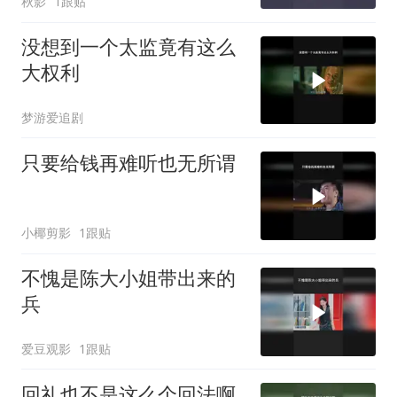
秋影
1跟贴
没想到一个太监竟有这么
大权利
梦游爱追剧
只要给钱再难听也无所谓
小椰剪影
1跟贴
不愧是陈大小姐带出来的
兵
爱豆观影
1跟贴
回礼也不是这么个回法啊