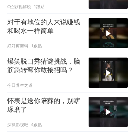
C位影视解说
1跟贴
对于有地位的人来说赚钱
和喝水一样简单
好好剪剪辑
1跟贴
爆笑脱口秀猜谜挑战，脑
筋急转弯你敢接招吗？
今日养生之道
怀表是送你陪葬的，别瞎
琢磨了
深扒影视吧
4跟贴