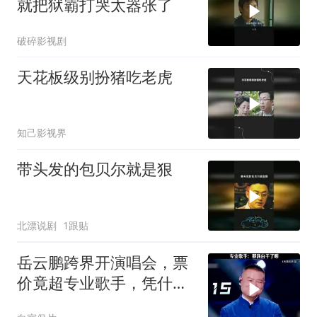
就把狱霸打哭太器张了
破碎影视剧
天花板级别扮猪吃老虎
知己影视界
带头发的包贝尔就是狠
北漂说剧
1跟贴
岳云鹏跨界开演唱会，票
价竟超专业歌手，凭什
么？