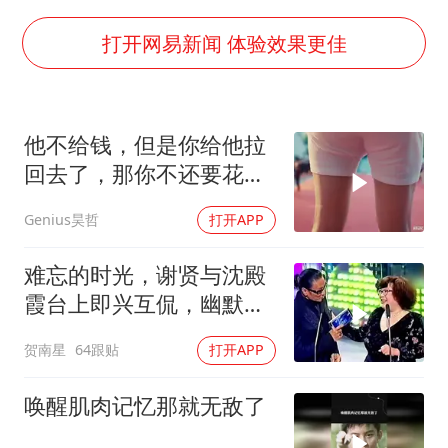
郑丽文：台湾从来没有“独立”过
商场现钱学森巨幅海报 负责人回应
打开网易新闻 体验效果更佳
老挝国会主席赛宋蓬逝世
购飞机票7分钟后退票被扣2022元
他不给钱，但是你给他拉
杭州全市有序停课
回去了，那你不还要花油
泰国初中生饮弹自尽前开了26枪
费吗？
Genius昊哲
打开APP
陈思诚零点晒照为佟丽娅庆生
乐享全民健身 共筑健康中国
难忘的时光，谢贤与沈殿
霞台上即兴互侃，幽默风
趣
贺南星
64跟贴
打开APP
唤醒肌肉记忆那就无敌了