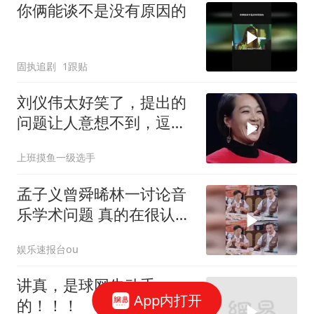
你俩能谈不是没有原因的
固执追剧
1跟贴
刘仪伟太好笑了，提出的
问题让人意想不到，逗笑
朱丹
上班摸鱼一级选手
孟子义曾舜晞林一讨论音
乐学术问题 真的在很认真
讨论hh
娱乐速报台ou
讲真，是球网先动手
App内打开
的！！！