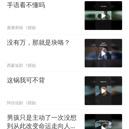
手语看不懂吗
康康剪辑
1跟贴
没有万，那就是块咯？
西蒙追剧
1跟贴
这锅我可不背
阿佳说剧
1跟贴
男孩只是主动了一次没想
到从此改变命运走向人生