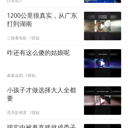
白宸侃片
1200公里很真实，从广东
打到湖南
三猫看电影
1跟贴
咋还有这么傻的姑娘呢
淼淼追剧
1跟贴
小孩子才做选择大人全都
要
亮亮影视君
1跟贴
现实中被卷直接就成秃子