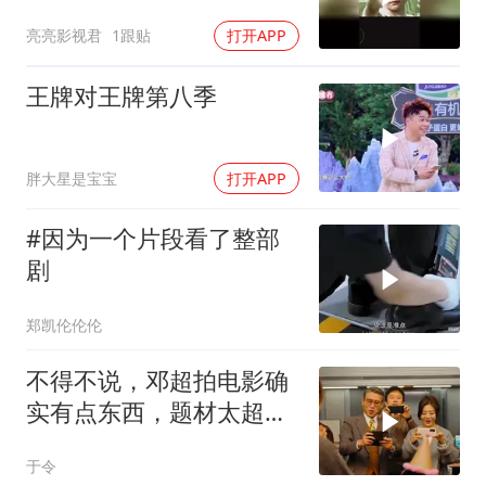
亮亮影视君
1跟贴
打开APP
王牌对王牌第八季
胖大星是宝宝
打开APP
#因为一个片段看了整部
剧
郑凯伦伦伦
不得不说，邓超拍电影确
实有点东西，题材太超前
了，越看越起劲
于令