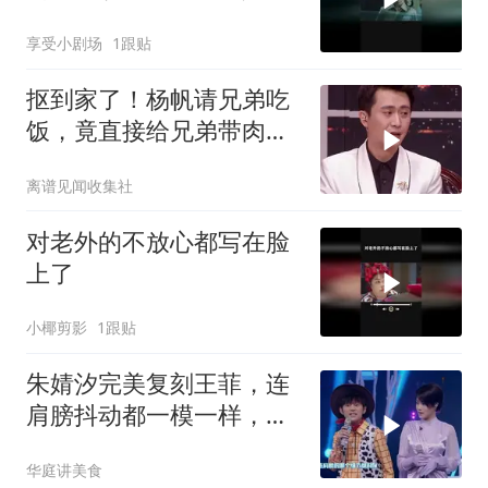
巅峰
享受小剧场
1跟贴
抠到家了！杨帆请兄弟吃
饭，竟直接给兄弟带肉包
当主食
离谱见闻收集社
对老外的不放心都写在脸
上了
小椰剪影
1跟贴
朱婧汐完美复刻王菲，连
肩膀抖动都一模一样，差
点分不清真假了丨大咖秀
华庭讲美食