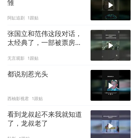
雏
阿缸追剧
1跟贴
张国立和范伟这段对话，
太经典了，一部被票房低
估的好电影
无言观影
1跟贴
都说别惹光头
西柚影视君
1跟贴
看到龙叔起不来我就知道
了，龙叔老了