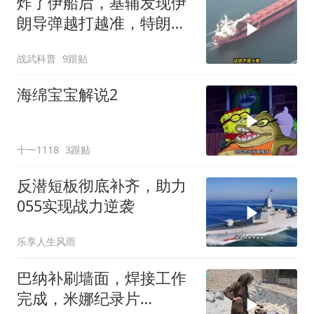
炸了伊船后，基辅发现伊
朗导弹越打越准，特朗普
要向普京“问罪”
战武科普
9跟贴
海绵宝宝解说2
十一1118
3跟贴
反潜短板彻底补齐，助力
055实现战力逆袭
乐享人生风雨
巴纳补刷墙面，焊接工作
完成，米娜纪录片