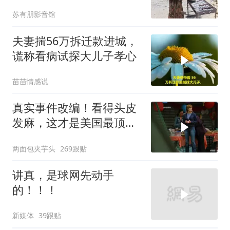
3512（下）
苏有朋影音馆
夫妻揣56万拆迁款进城，
谎称看病试探大儿子孝心
苗苗情感说
真实事件改编！看得头皮
发麻，这才是美国最顶级
刑侦片，全程高能
两面包夹芋头
269跟贴
讲真，是球网先动手
的！！！
新媒体
39跟贴