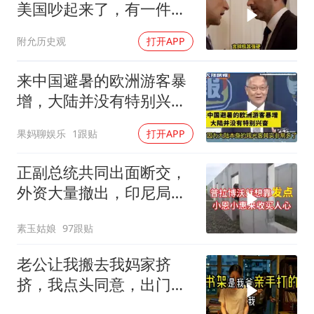
美国吵起来了，有一件事
让他俩都很愤怒
附允历史观
打开APP
来中国避暑的欧洲游客暴
增，大陆并没有特别兴
奋！介文汲
果妈聊娱乐
1跟贴
打开APP
正副总统共同出面断交，
外资大量撤出，印尼局势
失控
素玉姑娘
97跟贴
老公让我搬去我妈家挤
挤，我点头同意，出门时
顺手带走了3本房产证和2