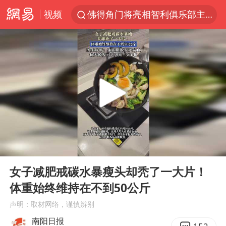
视频
佛得角门将亮相智利俱乐部主场
中方回应是否在太平洋海底开采稀土
看守所辅警收受10万获刑1年
宇树科技发行价格150.80元/股
CIA被曝已秘密设立古巴工作组
泰国一女公务员妆容引争议 本人回应
U17国足1分钟轰2球
00:00
00:10
宇树科技王兴兴身家有望超200亿元
Play
Ent
full
中国养老床位“三连降”
女子减肥戒碳水暴瘦头却秃了一大片！
体重始终维持在不到50公斤
27岁女子成组织卖淫集团主犯被通缉
声明：取材网络，谨慎辨别
台风白海豚影响中国已成定局
南阳日报