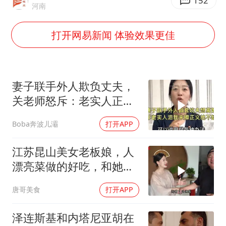
外交部发言人就广岛核爆81周年等答记者问
152
河南
贵州轮胎子公司获美国退税8136万
打开网易新闻 体验效果更佳
法国下周开始禁止未经同意的电话营销
吉林一“温度计大楼”读数爆表
多地要求领导干部带头休假
妻子联手外人欺负丈夫，
奋进开新局 实干挑大梁
关老师怒斥：老实人正义
绝不缺席！
Boba奔波儿灞
打开APP
江苏昆山美女老板娘，人
漂亮菜做的好吃，和她小
喝点
唐哥美食
打开APP
泽连斯基和内塔尼亚胡在