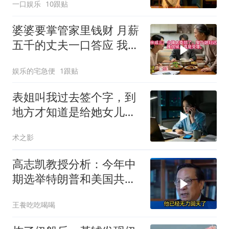
一口娱乐
10跟贴
把车钥匙
婆婆要掌管家里钱财 月薪
五千的丈夫一口答应 我拒
交工资卡不做饭
娱乐的宅急便
1跟贴
表姐叫我过去签个字，到
地方才知道是给她女儿婚
房做无限连带担保
术之影
高志凯教授分析：今年中
期选举特朗普和美国共和
党凶多吉少！
王飬吃吃喝喝