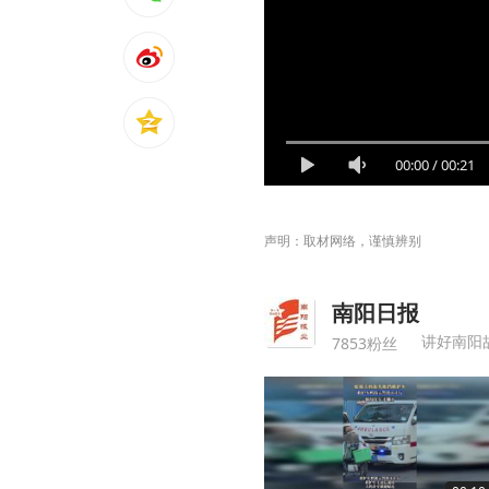
00:00
/
00:21
声明：取材网络，谨慎辨别
南阳日报
讲好南阳
7853粉丝