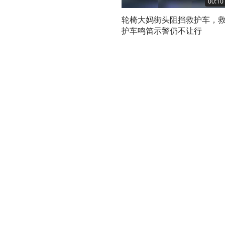
00:10
轮椅大妈街头阻挡救护车，
护车鸣笛示警仍不让行