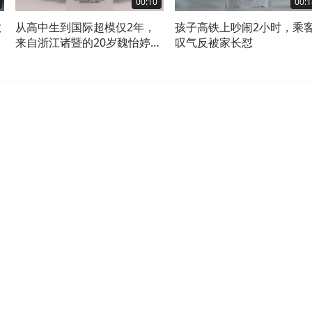
00:10
00:1
救
从高中生到国际超模仅2年，
孩子高铁上吵闹2小时，乘
来自浙江诸暨的20岁魏怡婷身
叹气反被家长怼
高180cm