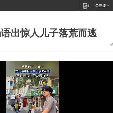
场语出惊人儿子落荒而逃