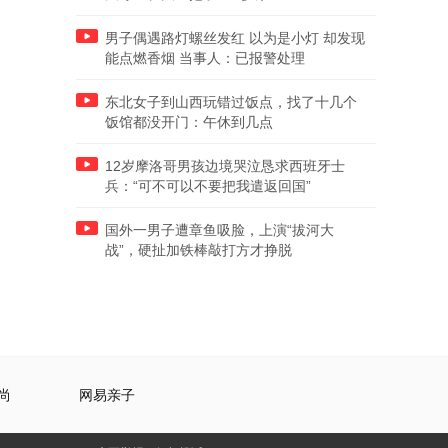
男子偶遇路灯螺丝发红 以为是小灯 却发现
能点燃香烟 当事人：已报警处理
东北女子到山西玩错过饭点，找了十几个
饭馆都没开门：午休到几点
12岁摩洛哥男孩边境哭泣恳求西班牙士
兵：“可不可以不要把我遣返回国”
国外一男子遭章鱼吸脸，上演“拔河大
战”，硬扯加铁棒敲打方才挣脱
尚
网易亲子