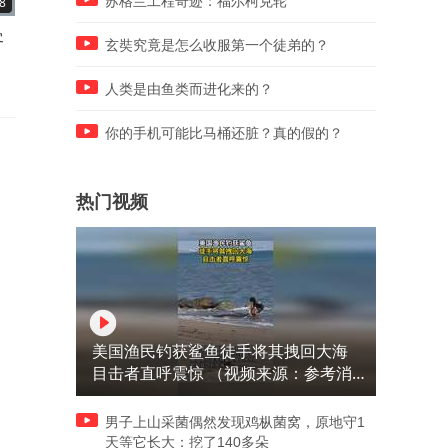
苏格兰工程奇迹：福尔柯克轮
8
00:08
00:10
客
墨西哥网红直播中当街被枪
泰航拒载22名中国乘客，安
玄奘究竟是怎么收服第一个徒弟的？
杀，杀手骑摩托靠近后一枪爆
人员被拍到做“拉眼角”动作
头
泰国机场致歉：
人类是由鱼类而进化来的？
你的手机可能比马桶还脏？真的假的？
热门视频
美国渔民钓获鲨鱼徒手将其拽回大海
目击者直呼震惊 （视频来源：参考消
息）
男子上山采菌偶然发现鸡枞菌窝，原地守1
天等它长大：挖了140多朵