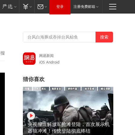
登录
注册免费邮箱
举报
网易新闻
iOS
Android
猜你喜欢
央视报道解放军抢滩登陆，首次展示机
器狼冲滩！传统登陆彻底终结