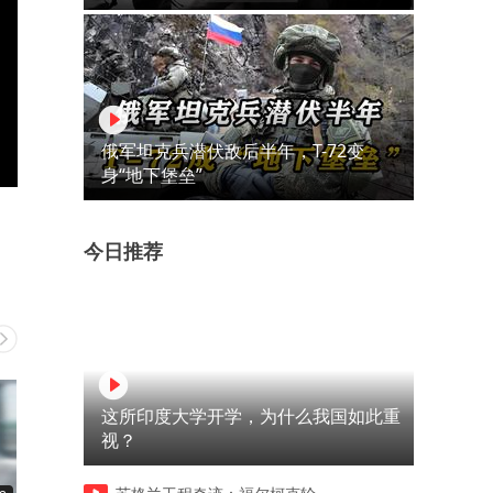
俄军坦克兵潜伏敌后半年，T-72变
身“地下堡垒”
今日推荐
这所印度大学开学，为什么我国如此重
视？