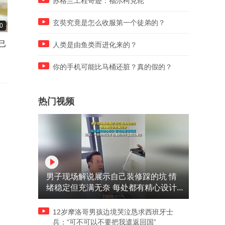
苏格兰工程奇迹：福尔柯克轮
玄奘究竟是怎么收服第一个徒弟的？
0
00:10
00:10
己
1岁宝宝碰坏纸巾盒，宝妈被
“不要以为信用卡在你手里就
人类是由鱼类而进化来的？
女
酒店要求赔付924元
能一个劲儿地刷”，汪峰阻止
14岁女儿买大牌 不是钱的问
你的手机可能比马桶还脏？真的假的？
题
热门视频
男子现场解说展示自己装修踩的坑 情
绪稳定但充满无奈 每处都有精心设计
但每处都有瑕疵 网友：一开始我没笑
但看到洗手盆我没绷住
12岁摩洛哥男孩边境哭泣恳求西班牙士
兵：“可不可以不要把我遣返回国”