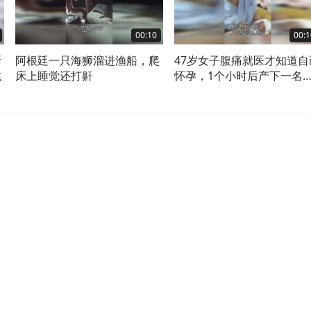
00:10
00:1
斯
阿根廷一只海狮溜进渔船，爬
47岁女子腹痛就医才知道自
坑
床上睡觉还打鼾
怀孕，1个小时后产下一名
婴