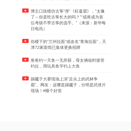
博主口技模仿古筝“弹”《枉凝眉》，“太像
了～你是吃古筝长大的吗？”“或将成为首
位考级不带古筝的选手。”（来源：新华每
日电讯）
你楼下的“兰州拉面”或改名“青海拉面”，天
津72家面馆已集体更换招牌
爸爸钓一天鱼一无所获，母女俩临时接管
钓位，用玩具鱼竿钓上大鱼
踢毽子大赛现场上演“足尖上的武林争
霸”。网友：这哪是踢毽子，分明是武侠片
现场！#睡个好觉