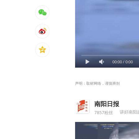
00:00
/
0:00
声明：取材网络，谨慎辨别
南阳日报
讲好南阳
7857粉丝