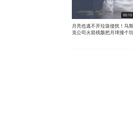
00:10
月亮也逃不开垃圾侵扰！马
克公司火箭残骸把月球撞个