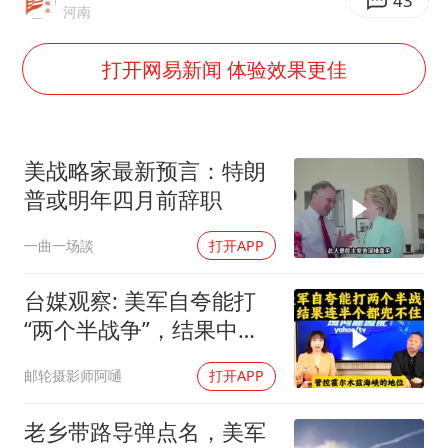
笔试第一被劝弃考涉事副校长被撤职
43
河南
构建更高水平的全民健身公共服务体系
打开网易新闻 体验效果更佳
男子被沙蜇蜇伤5小时后呼吸困难
挡“张雪机车”民进党当局怕什么
灌溉水坝被隔成鱼塘 村民投诉20余年
美战略家最新预言：特朗
奋力开创中国式现代化建设新局面
普或明年四月前辞职
一曲一场談
打开APP
台媒观察: 美军自夸能打
“两个半战争”，结果中东
这一仗，连半个都兜不住
邮轮摄影师阿嗵
打开APP
老乡带路导弹点名，美军