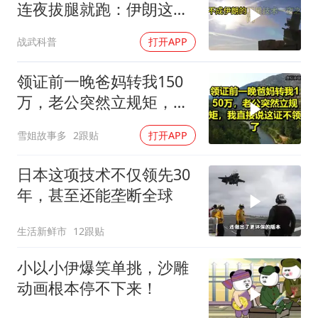
连夜拔腿就跑：伊朗这波
操作把霸权底裤撕了个精
战武科普
打开APP
光
领证前一晚爸妈转我150
万，老公突然立规矩，我
直接说这证不领了！
雪姐故事多
2跟贴
打开APP
日本这项技术不仅领先30
年，甚至还能垄断全球
生活新鲜市
12跟贴
小以小伊爆笑单挑，沙雕
动画根本停不下来！