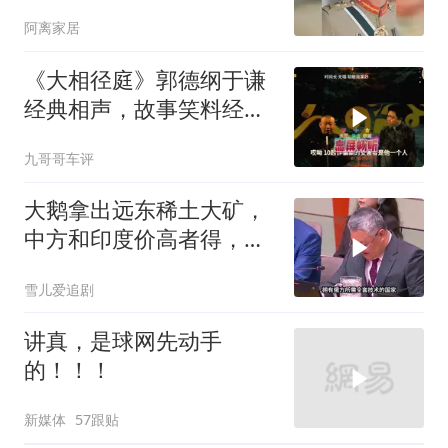
旧制，南亚两个死敌同时
阿离家居
变天
《大相径庭》郭德纲于谦
经典相声，故事笑料经典
不断！
九哥哥车评
大鹅拿出远东稀土大矿，
中方和印度价高者得，背
后全是各种算计
雪儿爱追剧
讲真，是球网先动手
的！！！
新媒体
57跟贴