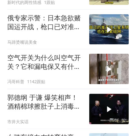
新时代的两性情感
1跟贴
俄专家示警：日本急欲赌
国运开战，枪口已对准中
国
马蹄烫嘴说美食
空气开关为什么叫空气开
关？它和漏电保又有什么
区别？
冯哥科普
1142跟贴
郭德纲 于谦 爆笑相声！
酒精棉球擦肚子上消毒，
拿云南白药擦刀，是不是
市井大实话
擦反了？