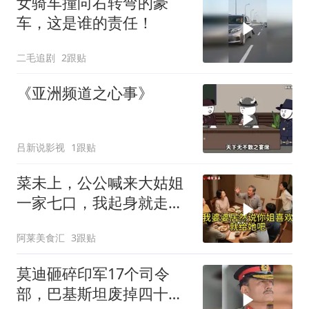
女骑车撞向右转弯的豪
车，这是谁的责任！
二毛追剧
2跟贴
《亚洲频道之心事》
吕新说影视
1跟贴
菜未上，公公喊来大姑姐
一家七口，我起身就走，
他怒喊：一万三谁付？
阿莱美食汇
3跟贴
莫迪砸碎印军17个司令
部，巴基斯坦废掉四十年