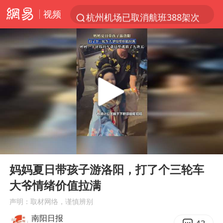
视频
杭州机场已取消航班388架次
中国籍豪华游艇富商之子在泰国被杀
《披荆斩棘2026》阵容官宣
中国第1高楼阻尼器摆动明显
上海有出现龙卷潜势
国足U17与阿森纳决赛取消 并列冠军
《龙餐馆》 冲奖
00:00
00:15
上门女婿出轨女邻居多年被判重婚罪
Play
Ent
full
2025年小学教师减少13.19万
妈妈夏日带孩子游洛阳，打了个三轮车
大爷情绪价值拉满
女子发现前夫婚内与第三者育子
声明：取材网络，谨慎辨别
以军士兵把枪口对准中国记者
南阳日报