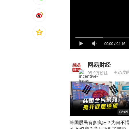
00:00
/
04:16
网易财经
有态度
95.9万粉丝
08:05
韩国股民有多疯狂？为何不
all in资产？背后折射了哪些