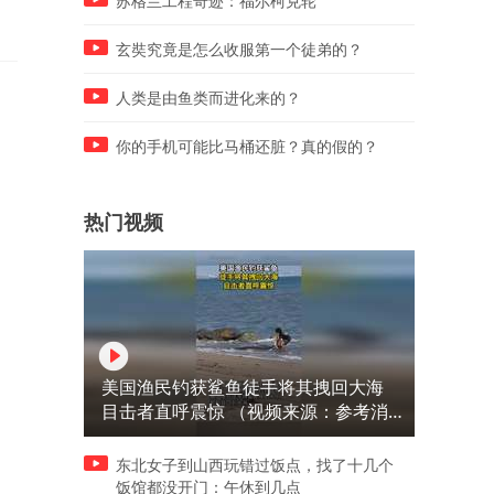
苏格兰工程奇迹：福尔柯克轮
玄奘究竟是怎么收服第一个徒弟的？
人类是由鱼类而进化来的？
你的手机可能比马桶还脏？真的假的？
热门视频
美国渔民钓获鲨鱼徒手将其拽回大海
目击者直呼震惊 （视频来源：参考消
息）
东北女子到山西玩错过饭点，找了十几个
饭馆都没开门：午休到几点