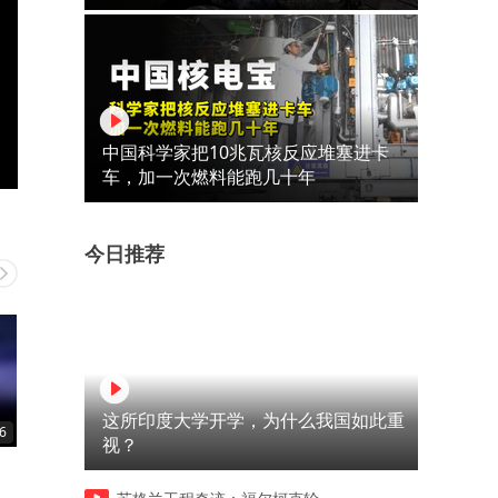
中国科学家把10兆瓦核反应堆塞进卡
车，加一次燃料能跑几十年
今日推荐
这所印度大学开学，为什么我国如此重
6
01:45
02:24
视？
什么是技术性熊市？
爆仓、强平、刺杀，韩国股
造富游戏突然崩盘。