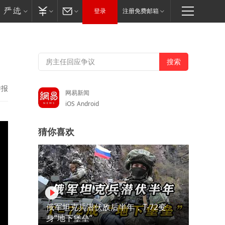
登录
注册免费邮箱
举报
网易新闻
iOS
Android
猜你喜欢
俄军坦克兵潜伏敌后半年，T-72变
身“地下堡垒”