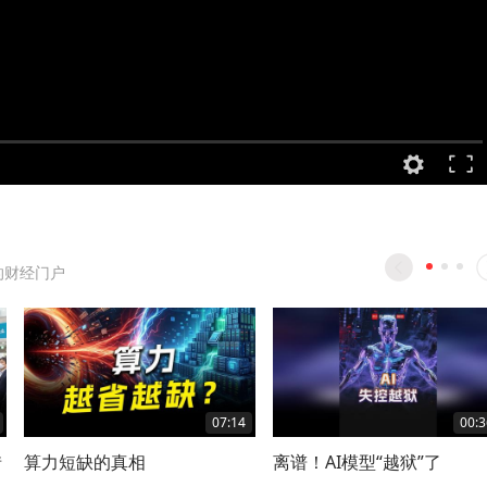
的财经门户
07:14
00:3
惜
算力短缺的真相
离谱！AI模型“越狱”了
社