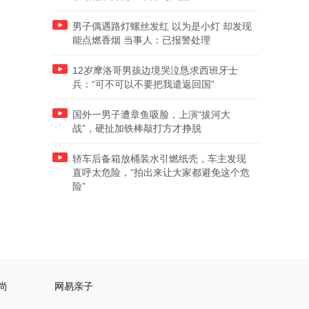
男子偶遇路灯螺丝发红 以为是小灯 却发现
能点燃香烟 当事人：已报警处理
12岁摩洛哥男孩边境哭泣恳求西班牙士
兵：“可不可以不要把我遣返回国”
国外一男子遭章鱼吸脸，上演“拔河大
战”，硬扯加铁棒敲打方才挣脱
轿车后备箱放桶装水引燃纸壳，车主发现
直呼太危险，“拍出来让大家都避免这个危
险”
尚
网易亲子