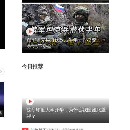
俄军坦克兵潜伏敌后半年，T-72变
身“地下堡垒”
今日推荐
这所印度大学开学，为什么我国如此重
6
01:45
02:24
视？
什么是技术性熊市？
爆仓、强平、刺杀，韩国股
造富游戏突然崩盘。