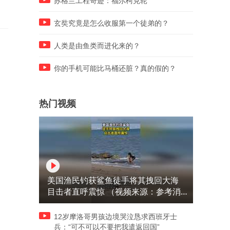
苏格兰工程奇迹：福尔柯克轮
玄奘究竟是怎么收服第一个徒弟的？
人类是由鱼类而进化来的？
你的手机可能比马桶还脏？真的假的？
热门视频
美国渔民钓获鲨鱼徒手将其拽回大海
目击者直呼震惊 （视频来源：参考消
息）
12岁摩洛哥男孩边境哭泣恳求西班牙士
兵：“可不可以不要把我遣返回国”