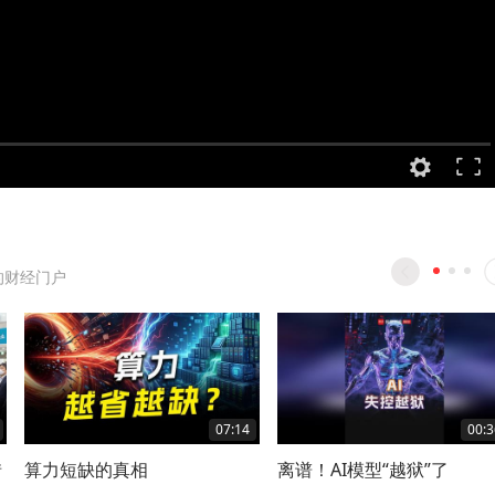
的财经门户
07:14
00:3
惜
算力短缺的真相
离谱！AI模型“越狱”了
社