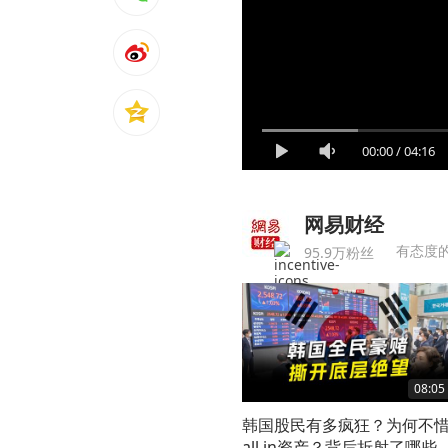
00:00
/
04:16
网易财经
有态度
95.9万粉丝
08:05
韩国股民有多疯狂？为何不
all in资产？背后折射了哪些