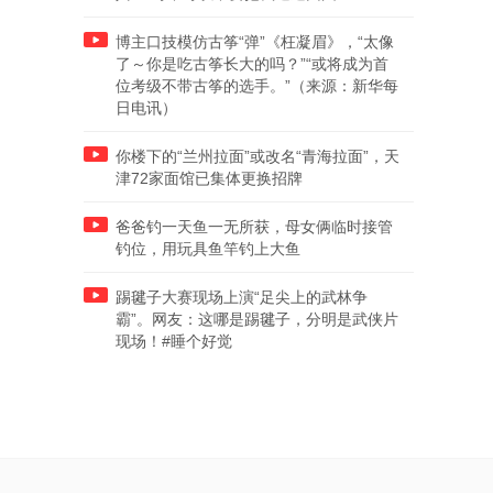
博主口技模仿古筝“弹”《枉凝眉》，“太像
了～你是吃古筝长大的吗？”“或将成为首
位考级不带古筝的选手。”（来源：新华每
日电讯）
你楼下的“兰州拉面”或改名“青海拉面”，天
津72家面馆已集体更换招牌
爸爸钓一天鱼一无所获，母女俩临时接管
钓位，用玩具鱼竿钓上大鱼
踢毽子大赛现场上演“足尖上的武林争
霸”。网友：这哪是踢毽子，分明是武侠片
现场！#睡个好觉