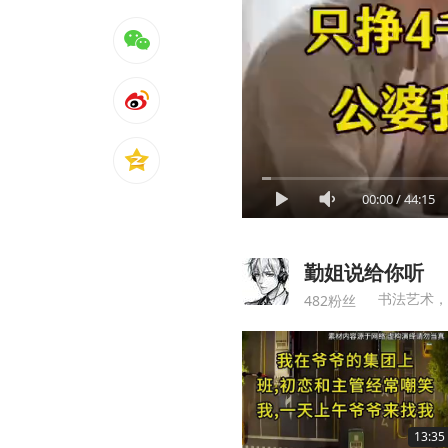
00:00
/
44:15
勤姐说给你听
书法艺术，
482粉丝
13:35