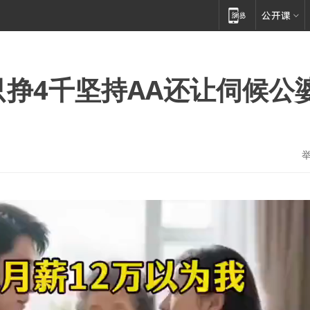
只挣4千坚持AA还让伺候公