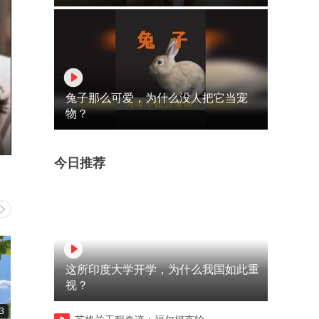
兔子那么可爱，为什么没人把它当宠
物？
今日推荐
这所印度大学开学，为什么我国如此重
视？
3
29:28
27:06