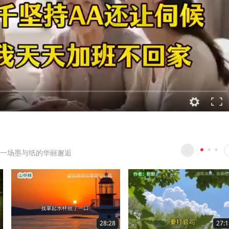
一场墨与纸的华丽邂逅
28:28
27:1