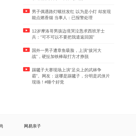
男子偶遇路灯螺丝发红 以为是小灯 却发现
能点燃香烟 当事人：已报警处理
12岁摩洛哥男孩边境哭泣恳求西班牙士
兵：“可不可以不要把我遣返回国”
国外一男子遭章鱼吸脸，上演“拔河大
战”，硬扯加铁棒敲打方才挣脱
踢毽子大赛现场上演“足尖上的武林争
霸”。网友：这哪是踢毽子，分明是武侠片
现场！#睡个好觉
尚
网易亲子