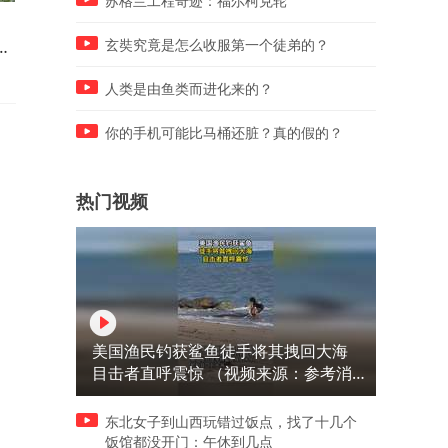
苏格兰工程奇迹：福尔柯克轮
婆家18口全来我家吃饭，我借
97年老婆考上北大后跟我离
的
口下楼买菜去飞机场，婆婆傻
婚，我升职师长，转业在部
玄奘究竟是怎么收服第一个徒弟的？
眼了
相见
人类是由鱼类而进化来的？
你的手机可能比马桶还脏？真的假的？
热门视频
美国渔民钓获鲨鱼徒手将其拽回大海
目击者直呼震惊 （视频来源：参考消
息）
东北女子到山西玩错过饭点，找了十几个
饭馆都没开门：午休到几点