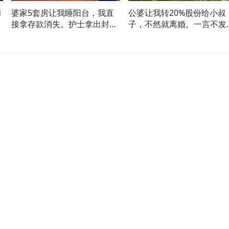
和
婆家5套房让我睡阳台，我直
公婆让我转20%股份给小叔
爷
接拿存款消失。护士拿出封信
子，不然就离婚。一言不发
全场懵了
丈夫傻眼