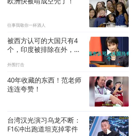
欧洲快被啃成空壳了！
往事我敬你一杯酒人
被西方认可的大国只有4
个，印度被排除在外，为
何只能算准大国？
外围打击
40年收藏的东西！范老师
连连夸赞！
台湾汉光演习乌龙不断：
F16冲出跑道坦克掉零件