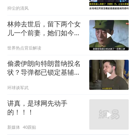
抑尘的清风
林帅去世后，留下两个女
儿一个前妻，她们如今过
的怎么样？
世界热点背后解读
偷袭伊朗向特朗普纳投名
状？导弹都已锁定基辅才
火速道歉，泽连斯基这场
环球谈军武
豪赌到底有多疯？
讲真，是球网先动手
的！！！
新媒体
40跟贴