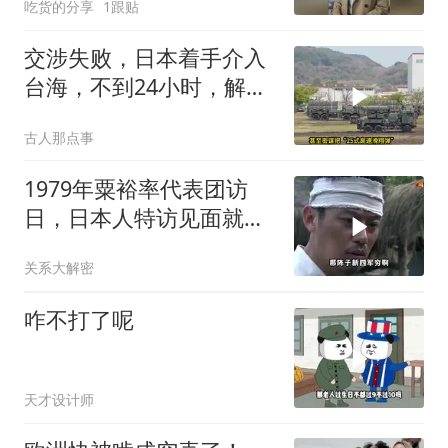
吃货的分享
1跟贴
交涉失败，日本着手介入
台海，不到24小时，解放
军军机3路出动
古人那点事
1979年粟裕率代表团访
日，日本人特访见面就喊
首长好
关系大解密
咋不打了呢
天才设计师