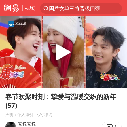
视频
国乒女单三将晋级四强
光影经济撬动暑期消费新蓝海
马克·艾伦退出斯诺克中国公开赛
新疆优化调整景区内自驾服务费
上四休三，但降薪1000元，你接受吗？
夏日经济乘“热”而上 消费市场向“新”而行
情侣平潭拍日出坠崖1死1伤
00:00
01:12
白海豚将正面袭击贯穿浙江
Play
Ent
full
央视新主播李秋莹孙亚鹏亮相
春节欢聚时刻：挚爱与温暖交织的新年
(57)
酒店回应车内过夜被收150元
声明：个人原创，仅供参考
黄金牛市回来了吗
安逸安逸
1