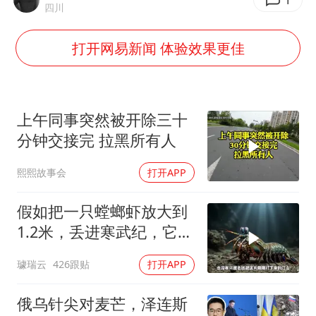
酒店花洒现排泄物住客索赔遭拒
四川
杭州全市有序停课
打开网易新闻 体验效果更佳
商场现钱学森巨幅海报 负责人回应
36岁男演员成景区NPC后人气爆棚
全民健身事业高质量发展
上午同事突然被开除三十
台当局重金为“台独”织“皇帝新衣”
分钟交接完 拉黑所有人
几元成本的AI广告导致千万市值蒸发
熙熙故事会
打开APP
乐享全民健身 共筑健康中国
假如把一只螳螂虾放大到
1.2米，丢进寒武纪，它能
战胜当代霸主吗
璩瑞云
426跟贴
打开APP
俄乌针尖对麦芒，泽连斯