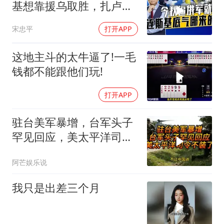
基想靠援乌取胜，扎卢日
内道出乌军真相
宋忠平
打开APP
这地主斗的太牛逼了!一毛
钱都不能跟他们玩!
打开APP
驻台美军暴增，台军头子
罕见回应，美太平洋司令
不装了！
阿芒娱乐说
我只是出差三个月