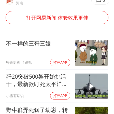
0
如何把百年大党建设得更加坚强有力
河南
41岁女子为鼓励女儿考上985研究生
打开网易新闻 体验效果更佳
乘客脱鞋散发异味 司机提醒反被怼
日本籍女网红在韩直播时自杀身亡
香港殿堂级填词人黎彼得因病离世 终年76岁
不一样的三哥三嫂
弹药库存告急 美军补货难
总书记关心百姓身边这些民生大事
野兽影视
1跟贴
打开APP
歼20突破500架开始挑活
干，最新款盯死太平洋，
旧批次西压印度足矣
小雪有话说
打开APP
野牛群弄死狮子幼崽，转