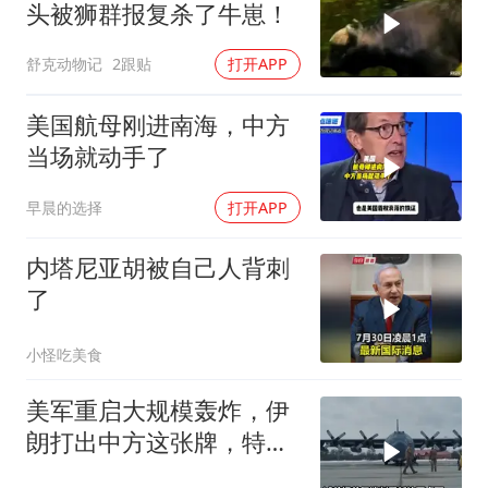
头被狮群报复杀了牛崽！
舒克动物记
2跟贴
打开APP
美国航母刚进南海，中方
当场就动手了
早晨的选择
打开APP
内塔尼亚胡被自己人背刺
了
小怪吃美食
美军重启大规模轰炸，伊
朗打出中方这张牌，特朗
普敢不敢接