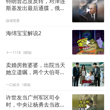
特朗普态度反转，对泽连
斯基发出最后通牒，俄乌
终于走向尾声？
战域笔墨
海绵宝宝解说2
十一1118
3跟贴
卖婚房救婆婆，出院当天
她立遗嘱，两个大伯哥傻
眼
一口娱乐
1跟贴
许世友当广州军区司令
时，中央让杨勇去当政