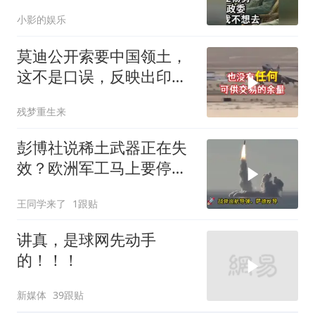
委，杨勇说：我不想去
小影的娱乐
莫迪公开索要中国领土，
这不是口误，反映出印度
内政危机的总爆发
残梦重生来
彭博社说稀土武器正在失
效？欧洲军工马上要停
产，美国砸钱建厂远水不
王同学来了
1跟贴
解近渴
讲真，是球网先动手
的！！！
新媒体
39跟贴