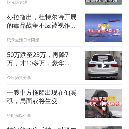
附允历史观
莎拉指出，杜特尔特开展
的毒品战争不应被视作反
人类罪，国际刑事法院风
记录生活日常阿蜴
波扩大
50万跌至23万，再降7
万，才10多万，豪华
SUV“降价王
今日搞笑分享
一艘中方拖船出现在仙宾
礁，局面或将生变
给时光以生命