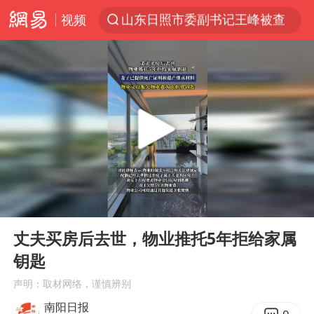
山东日照市委副书记王峰被查
视频
探寻“技能+”促就业创业新路
24小时不关空调 电费反而更低？
维持强台风级！白海豚直奔华东沿海
美国退回1000亿美元关税
38岁山东财大教授刘海明逝世
顾客结账把钱扔地上 服务员霸气扔回
李亚鹏向地铁吐血女孩捐99999元
00:00
00:13
河南试行周五下午弹性离岗
Play
Ent
full
丈夫买房后去世，物业推托5年拒给家属
“天津之眼”摩天轮附近2人落水
钥匙
沙特否认与胡塞武装举行会谈
声明：取材网络，谨慎辨别
“银行午休1.5小时”留个窗口行不行
南阳日报