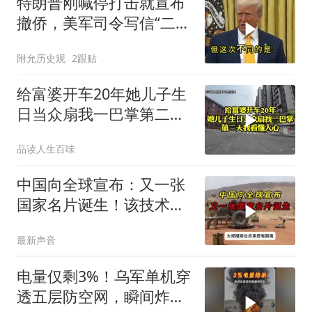
特朗普刚喊停打击就宣布
撤侨，美军司令写信“二选
一”，伊朗这回还会上当
附允历史观
2跟贴
吗？
给富婆开车20年她儿子生
日当众扇我一巴掌第二天
我看懂人心
品读人生百味
中国向全球宣布：又一张
国家名片诞生！该技术全
世界只有中国拥有
最新声音
电量仅剩3%！乌军单机穿
透五层防空网，瞬间炸飞