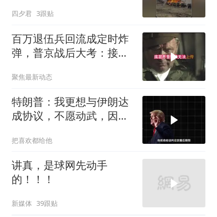
俄军车队
四夕君
3跟贴
百万退伍兵回流成定时炸
弹，普京战后大考：接不
住就是历史重演
聚焦最新动态
特朗普：我更想与伊朗达
成协议，不愿动武，因为
那会有人丧生
把喜欢都给他
讲真，是球网先动手
的！！！
新媒体
39跟贴