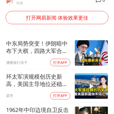
船舶避风项目停工 多地全力防台风
0
河南
粉笔发布“自曝式”公开信
打开网易新闻 体验效果更佳
现代版摸金校尉落网查获400多枚古币
哈尔滨暴雨饭店门挡积水
服务实体经济 财政金融打出组合拳
中东局势突变！伊朗暗中
男子结婚8年发现3个女儿均非亲生
布下大棋，四路大军合
围，特朗普面临死局
奋进开新局 实干挑大梁
潘蠸旅行浪子
打开APP
环太军演规模创历史新
高，美国主导地位还稳得
住吗
梁芳
打开APP
1962年中印边境自卫反击