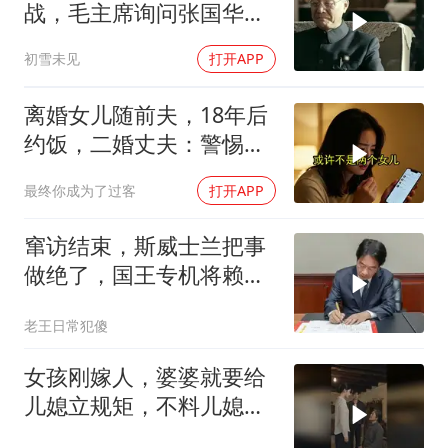
战，毛主席询问张国华能
否获胜
初雪未见
打开APP
离婚女儿随前夫，18年后
约饭，二婚丈夫：警惕骗
局
最终你成为了过客
打开APP
窜访结束，斯威士兰把事
做绝了，国王专机将赖清
德连夜送回台岛
老王日常犯傻
女孩刚嫁人，婆婆就要给
儿媳立规矩，不料儿媳不
是好惹的！