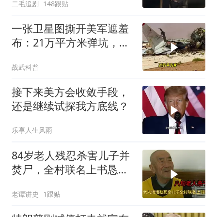
二毛追剧
148跟贴
一张卫星图撕开美军遮羞
布：21万平方米弹坑，美
国捂了5个月的账本终于
战武科普
藏不住了
接下来美方会收敛手段，
还是继续试探我方底线？
乐享人生风雨
84岁老人残忍杀害儿子并
焚尸，全村联名上书恳求
轻判，得知缘由警察心疼
老谭讲史
1跟贴
落泪