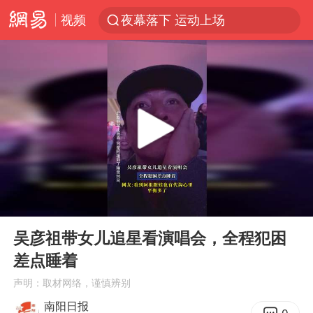
视频
夜幕落下 运动上场
1岁宝宝碰坏纸巾盒 宝妈被索赔924元
台风白海豚环流面积近似13个浙江
Meta被判支付5.67亿美元
台风白海豚逼近 暴雨大暴雨来袭
47岁妈妈突然产女 26岁女儿：很震惊
OpenAI为免费用户升级GPT-5.6 Luna
00:00
00:17
日本广岛民众举行游行反对政府行径
Play
Ent
full
实探山东最热的“中国蔬菜之乡”
吴彦祖带女儿追星看演唱会，全程犯困
差点睡着
女子开一天一夜空调后二氧化碳中毒
声明：取材网络，谨慎辨别
台风白海豚最新路径研判来了
南阳日报