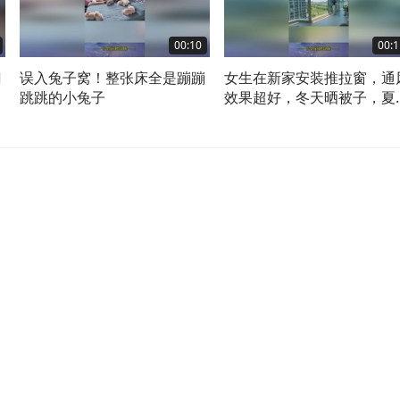
00:10
00:1
门
误入兔子窝！整张床全是蹦蹦
女生在新家安装推拉窗，通
跳跳的小兔子
效果超好，冬天晒被子，夏
吹风，很实用。