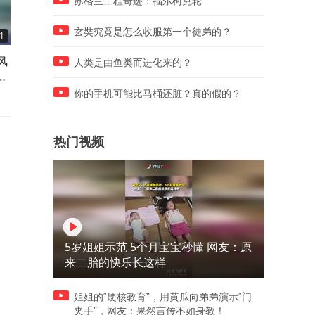
苏格兰工程奇迹：福尔柯克轮
玄奘究竟是怎么收服第一个徒弟的？
1
00:17
00:58
风
谁能拒绝一辆粉粉嫩嫩的水泥
这个大姐用巧克力制作的足
人类是由鱼类而进化来的？
天
罐车，少女心直接拉满
员
你的手机可能比马桶还脏？真的假的？
热门视频
5岁姐姐示范 5个月宝宝秒懂 网友：原
来二胎的快乐长这样
姐姐的“硬核教育”，用黄瓜向弟弟演示“门
夹手”，网友：果然言传不如身教！