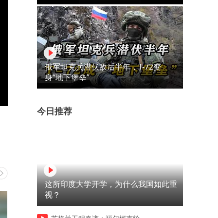
俄军坦克兵潜伏敌后半年，T-72变
身“地下堡垒”
今日推荐
这所印度大学开学，为什么我国如此重
视？