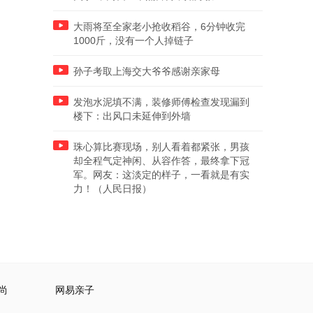
大雨将至全家老小抢收稻谷，6分钟收完
1000斤，没有一个人掉链子
孙子考取上海交大爷爷感谢亲家母
发泡水泥填不满，装修师傅检查发现漏到
楼下：出风口未延伸到外墙
珠心算比赛现场，别人看着都紧张，男孩
却全程气定神闲、从容作答，最终拿下冠
军。网友：这淡定的样子，一看就是有实
力！（人民日报）
尚
网易亲子