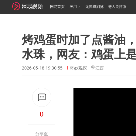
网易首页
应用
无障碍浏览
进入关怀版
烤鸡蛋时加了点酱油
水珠，网友：鸡蛋上
2026-05-18 19:30:55
奇妙观探
江西
0
分享至