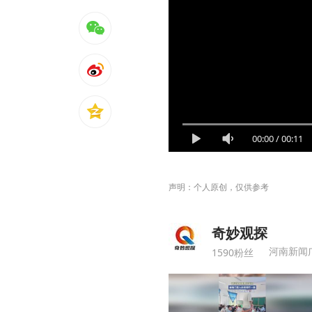
00:00
/
00:11
声明：个人原创，仅供参考
奇妙观探
河南新闻
1590粉丝