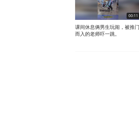
00:11
课间休息俩男生玩闹，被推
而入的老师吓一跳。